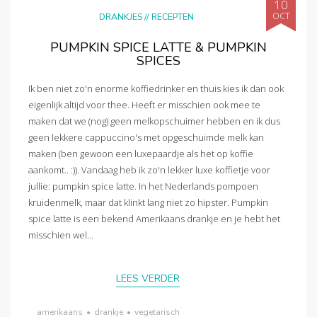
10
OCT
DRANKJES
//
RECEPTEN
PUMPKIN SPICE LATTE & PUMPKIN
SPICES
Ik ben niet zo'n enorme koffiedrinker en thuis kies ik dan ook
eigenlijk altijd voor thee. Heeft er misschien ook mee te
maken dat we (nog) geen melkopschuimer hebben en ik dus
geen lekkere cappuccino's met opgeschuimde melk kan
maken (ben gewoon een luxepaardje als het op koffie
aankomt.. :)). Vandaag heb ik zo'n lekker luxe koffietje voor
jullie: pumpkin spice latte. In het Nederlands pompoen
kruidenmelk, maar dat klinkt lang niet zo hipster. Pumpkin
spice latte is een bekend Amerikaans drankje en je hebt het
misschien wel...
LEES VERDER
amerikaans
•
drankje
•
vegetarisch