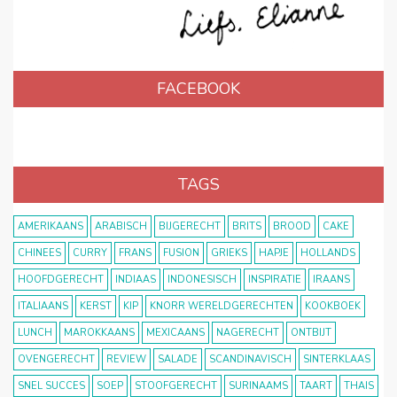
FACEBOOK
TAGS
AMERIKAANS
ARABISCH
BIJGERECHT
BRITS
BROOD
CAKE
CHINEES
CURRY
FRANS
FUSION
GRIEKS
HAPJE
HOLLANDS
HOOFDGERECHT
INDIAAS
INDONESISCH
INSPIRATIE
IRAANS
ITALIAANS
KERST
KIP
KNORR WERELDGERECHTEN
KOOKBOEK
LUNCH
MAROKKAANS
MEXICAANS
NAGERECHT
ONTBIJT
OVENGERECHT
REVIEW
SALADE
SCANDINAVISCH
SINTERKLAAS
SNEL SUCCES
SOEP
STOOFGERECHT
SURINAAMS
TAART
THAIS