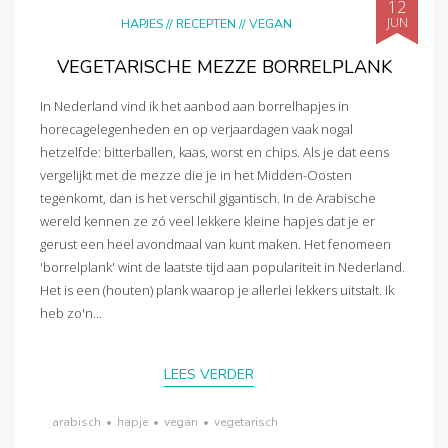
12
JUN
HAPJES
//
RECEPTEN
//
VEGAN
VEGETARISCHE MEZZE BORRELPLANK
In Nederland vind ik het aanbod aan borrelhapjes in
horecagelegenheden en op verjaardagen vaak nogal
hetzelfde: bitterballen, kaas, worst en chips. Als je dat eens
vergelijkt met de mezze die je in het Midden-Oosten
tegenkomt, dan is het verschil gigantisch. In de Arabische
wereld kennen ze zó veel lekkere kleine hapjes dat je er
gerust een heel avondmaal van kunt maken. Het fenomeen
'borrelplank' wint de laatste tijd aan populariteit in Nederland.
Het is een (houten) plank waarop je allerlei lekkers uitstalt. Ik
heb zo'n...
LEES VERDER
arabisch
•
hapje
•
vegan
•
vegetarisch