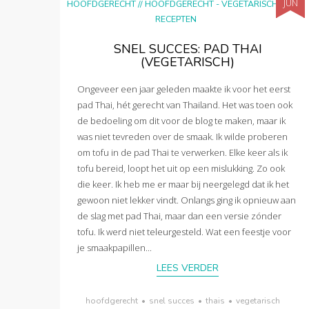
JUN
HOOFDGERECHT
//
HOOFDGERECHT - VEGETARISCH
//
RECEPTEN
SNEL SUCCES: PAD THAI
(VEGETARISCH)
Ongeveer een jaar geleden maakte ik voor het eerst
pad Thai, hét gerecht van Thailand. Het was toen ook
de bedoeling om dit voor de blog te maken, maar ik
was niet tevreden over de smaak. Ik wilde proberen
om tofu in de pad Thai te verwerken. Elke keer als ik
tofu bereid, loopt het uit op een mislukking. Zo ook
die keer. Ik heb me er maar bij neergelegd dat ik het
gewoon niet lekker vindt. Onlangs ging ik opnieuw aan
de slag met pad Thai, maar dan een versie zónder
tofu. Ik werd niet teleurgesteld. Wat een feestje voor
je smaakpapillen...
LEES VERDER
hoofdgerecht
•
snel succes
•
thais
•
vegetarisch