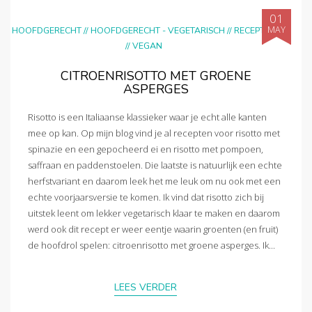
01
MAY
HOOFDGERECHT
//
HOOFDGERECHT - VEGETARISCH
//
RECEPTEN
//
VEGAN
CITROENRISOTTO MET GROENE
ASPERGES
Risotto is een Italiaanse klassieker waar je echt alle kanten
mee op kan. Op mijn blog vind je al recepten voor risotto met
spinazie en een gepocheerd ei en risotto met pompoen,
saffraan en paddenstoelen. Die laatste is natuurlijk een echte
herfstvariant en daarom leek het me leuk om nu ook met een
echte voorjaarsversie te komen. Ik vind dat risotto zich bij
uitstek leent om lekker vegetarisch klaar te maken en daarom
werd ook dit recept er weer eentje waarin groenten (en fruit)
de hoofdrol spelen: citroenrisotto met groene asperges. Ik...
LEES VERDER