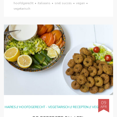
hoofdgerecht
•
italiaans
•
snel succes
•
vegan
•
vegetarisch
09
APR
HAPJES
//
HOOFDGERECHT - VEGETARISCH
//
RECEPTEN
//
VEGAN