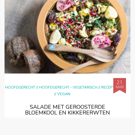
21
MAR
HOOFDGERECHT
//
HOOFDGERECHT - VEGETARISCH
//
RECEPTEN
//
VEGAN
SALADE MET GEROOSTERDE
BLOEMKOOL EN KIKKERERWTEN
Vandaag is me toch een hectische dag! Er komt weinig uit mijn
handen. Dat komt allereerst doordat het de dag van de