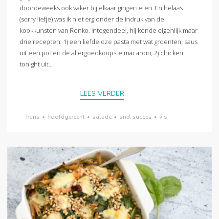
doordeweeks ook vaker bij elkaar gingen eten. En helaas
(sorry liefje) was ik niet erg onder de indruk van de
kookkunsten van Renko. Integendeel, hij kende eigenlijk maar
drie recepten: 1) een liefdeloze pasta met wat groenten, saus
uit een pot en de allergoedkoopste macaroni, 2) chicken
tonight uit...
LEES VERDER
frans
•
hoofdgerecht
•
salade
•
snel succes
•
vis