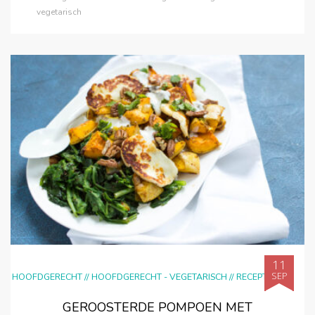
vegetarisch
11
SEP
HOOFDGERECHT
//
HOOFDGERECHT - VEGETARISCH
//
RECEPTEN
GEROOSTERDE POMPOEN MET