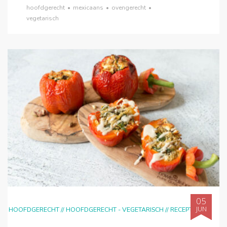
hoofdgerecht
•
mexicaans
•
ovengerecht
•
vegetarisch
05
JUN
HOOFDGERECHT
//
HOOFDGERECHT - VEGETARISCH
//
RECEPTEN