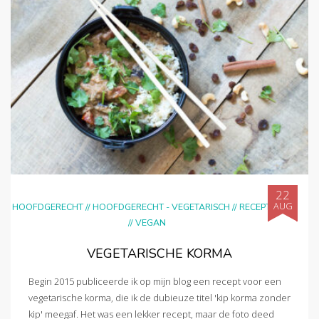
22
AUG
HOOFDGERECHT
//
HOOFDGERECHT - VEGETARISCH
//
RECEPTEN
//
VEGAN
VEGETARISCHE KORMA
Begin 2015 publiceerde ik op mijn blog een recept voor een
vegetarische korma, die ik de dubieuze titel 'kip korma zonder
kip' meegaf. Het was een lekker recept, maar de foto deed