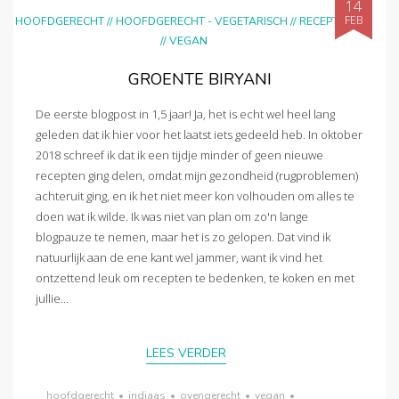
14
FEB
HOOFDGERECHT
//
HOOFDGERECHT - VEGETARISCH
//
RECEPTEN
//
VEGAN
GROENTE BIRYANI
De eerste blogpost in 1,5 jaar! Ja, het is echt wel heel lang
geleden dat ik hier voor het laatst iets gedeeld heb. In oktober
2018 schreef ik dat ik een tijdje minder of geen nieuwe
recepten ging delen, omdat mijn gezondheid (rugproblemen)
achteruit ging, en ik het niet meer kon volhouden om alles te
doen wat ik wilde. Ik was niet van plan om zo'n lange
blogpauze te nemen, maar het is zo gelopen. Dat vind ik
natuurlijk aan de ene kant wel jammer, want ik vind het
ontzettend leuk om recepten te bedenken, te koken en met
jullie...
LEES VERDER
hoofdgerecht
•
indiaas
•
ovengerecht
•
vegan
•