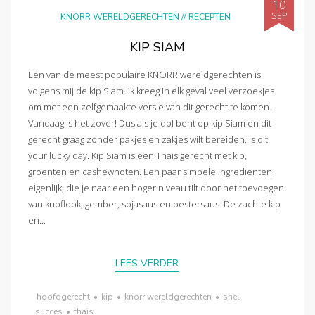
10
SEP
KNORR WERELDGERECHTEN
//
RECEPTEN
KIP SIAM
Eén van de meest populaire KNORR wereldgerechten is
volgens mij de kip Siam. Ik kreeg in elk geval veel verzoekjes
om met een zelfgemaakte versie van dit gerecht te komen.
Vandaag is het zover! Dus als je dol bent op kip Siam en dit
gerecht graag zonder pakjes en zakjes wilt bereiden, is dit
your lucky day. Kip Siam is een Thais gerecht met kip,
groenten en cashewnoten. Een paar simpele ingrediënten
eigenlijk, die je naar een hoger niveau tilt door het toevoegen
van knoflook, gember, sojasaus en oestersaus. De zachte kip
en...
LEES VERDER
hoofdgerecht
•
kip
•
knorr wereldgerechten
•
snel
succes
•
thais