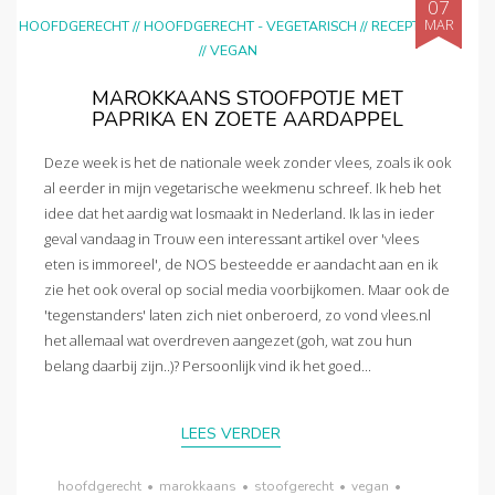
07
MAR
HOOFDGERECHT
//
HOOFDGERECHT - VEGETARISCH
//
RECEPTEN
//
VEGAN
MAROKKAANS STOOFPOTJE MET
PAPRIKA EN ZOETE AARDAPPEL
Deze week is het de nationale week zonder vlees, zoals ik ook
al eerder in mijn vegetarische weekmenu schreef. Ik heb het
idee dat het aardig wat losmaakt in Nederland. Ik las in ieder
geval vandaag in Trouw een interessant artikel over 'vlees
eten is immoreel', de NOS besteedde er aandacht aan en ik
zie het ook overal op social media voorbijkomen. Maar ook de
'tegenstanders' laten zich niet onberoerd, zo vond vlees.nl
het allemaal wat overdreven aangezet (goh, wat zou hun
belang daarbij zijn..)? Persoonlijk vind ik het goed...
LEES VERDER
hoofdgerecht
•
marokkaans
•
stoofgerecht
•
vegan
•