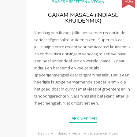
AUG
BASICS
//
RECEPTEN
//
VEGAN
GARAM MASALA (INDIASE
KRUIDENMIX)
Vandaag heb ik voor jullie het tweede recept in de
serie 'zelfgemaakte kruidenmixen'. Superleuk dat
jullie mijn eerste recept voor Mexicaanse kruidenmix
zo enthousiast ontvingen! Vandaag reizen we naar
een heel ander deel van de wereld, namelijk naar
India. Een beroemd en veelgebruikt
specerijenmengsel daar is 'garam masala'. Het is een
heerlijke kruidige, verwarmende specerijenmix die
het goed doet in curry's (met vlees of groenten) en in
tandoorigerechten. Garam masala betekent letterlijk
'heet mengsel'. Niet omdat het een...
LEES VERDER
basics
•
indiaas
•
vegan
•
vegetarisch
•
zelf