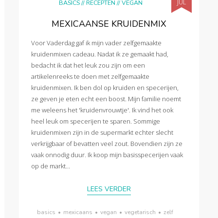
JUL
BASICS
//
RECEPTEN
//
VEGAN
MEXICAANSE KRUIDENMIX
Voor Vaderdag gaf ik mijn vader zelfgemaakte
kruidenmixen cadeau. Nadat ik ze gemaakt had,
bedacht ik dat het leuk zou zijn om een
artikelenreeks te doen met zelfgemaakte
kruidenmixen. Ik ben dol op kruiden en specerijen,
ze geven je eten echt een boost. Mijn familie noemt
me weleens het 'kruidenvrouwtje'. Ik vind het ook
heel leuk om specerijen te sparen. Sommige
kruidenmixen zijn in de supermarkt echter slecht
verkrijgbaar of bevatten veel zout. Bovendien zijn ze
vaak onnodig duur. Ik koop mijn basisspecerijen vaak
op de markt...
LEES VERDER
basics
•
mexicaans
•
vegan
•
vegetarisch
•
zelf