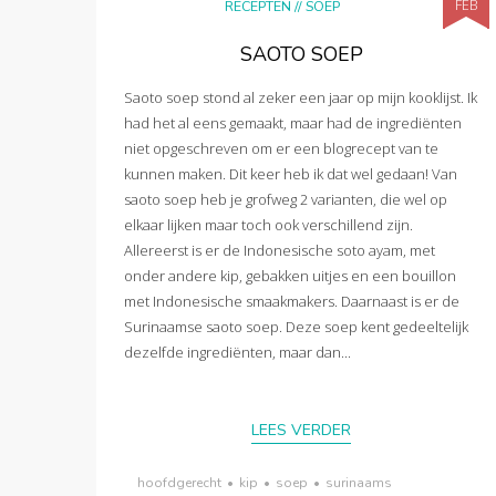
FEB
RECEPTEN
//
SOEP
SAOTO SOEP
Saoto soep stond al zeker een jaar op mijn kooklijst. Ik
had het al eens gemaakt, maar had de ingrediënten
niet opgeschreven om er een blogrecept van te
kunnen maken. Dit keer heb ik dat wel gedaan! Van
saoto soep heb je grofweg 2 varianten, die wel op
elkaar lijken maar toch ook verschillend zijn.
Allereerst is er de Indonesische soto ayam, met
onder andere kip, gebakken uitjes en een bouillon
met Indonesische smaakmakers. Daarnaast is er de
Surinaamse saoto soep. Deze soep kent gedeeltelijk
dezelfde ingrediënten, maar dan...
LEES VERDER
hoofdgerecht
•
kip
•
soep
•
surinaams