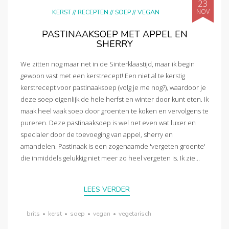
23
NOV
KERST
//
RECEPTEN
//
SOEP
//
VEGAN
PASTINAAKSOEP MET APPEL EN
SHERRY
We zitten nog maar net in de Sinterklaastijd, maar ik begin
gewoon vast met een kerstrecept! Een niet al te kerstig
kerstrecept voor pastinaaksoep (volg je me nog?), waardoor je
deze soep eigenlijk de hele herfst en winter door kunt eten. Ik
maak heel vaak soep door groenten te koken en vervolgens te
pureren. Deze pastinaaksoep is wel net even wat luxer en
specialer door de toevoeging van appel, sherry en
amandelen. Pastinaak is een zogenaamde 'vergeten groente'
die inmiddels gelukkig niet meer zo heel vergeten is. Ik zie...
LEES VERDER
brits
•
kerst
•
soep
•
vegan
•
vegetarisch