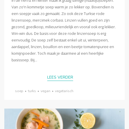
In de herfst en winter maak ik graag stevige (maaltijd)soepen.
Van zo'n kommetje soep warm je zo lekker op. Bovendien is
een soepje vaak zo gemaakt. Zo ook deze Turkse rode
linzensoep, mercimek corbasi. Linzen vullen goed en zijn
gezond, goedkoop, milieuvriendelijk en vooral ook erg lekker.
Win-win dus. De basis voor deze rode linzensoep is erg
eenvoudig. De soep zelf bestaat enkel uit ui, winterpeen,
aardappel, linzen, bouillon en een beetje tomatenpuree en
komijnpoeder. Toch maak je daarmee al een heerlijke
basissoep. Bij...
LEES VERDER
soep
•
turks
•
vegan
•
vegetarisch