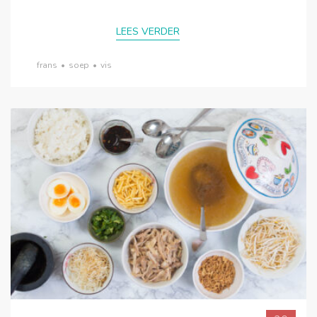
LEES VERDER
frans
•
soep
•
vis