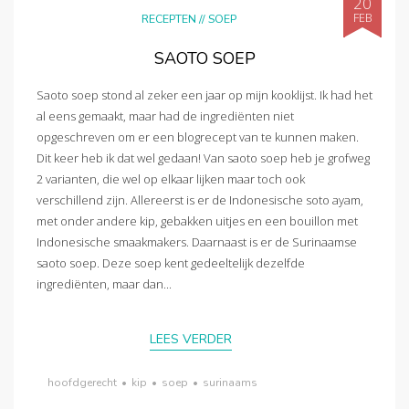
20
FEB
RECEPTEN
//
SOEP
SAOTO SOEP
Saoto soep stond al zeker een jaar op mijn kooklijst. Ik had het
al eens gemaakt, maar had de ingrediënten niet
opgeschreven om er een blogrecept van te kunnen maken.
Dit keer heb ik dat wel gedaan! Van saoto soep heb je grofweg
2 varianten, die wel op elkaar lijken maar toch ook
verschillend zijn. Allereerst is er de Indonesische soto ayam,
met onder andere kip, gebakken uitjes en een bouillon met
Indonesische smaakmakers. Daarnaast is er de Surinaamse
saoto soep. Deze soep kent gedeeltelijk dezelfde
ingrediënten, maar dan...
LEES VERDER
hoofdgerecht
•
kip
•
soep
•
surinaams