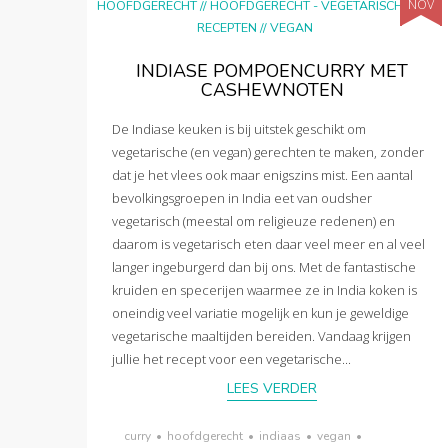
NOV
HOOFDGERECHT
//
HOOFDGERECHT - VEGETARISCH
//
RECEPTEN
//
VEGAN
INDIASE POMPOENCURRY MET
CASHEWNOTEN
De Indiase keuken is bij uitstek geschikt om
vegetarische (en vegan) gerechten te maken, zonder
dat je het vlees ook maar enigszins mist. Een aantal
bevolkingsgroepen in India eet van oudsher
vegetarisch (meestal om religieuze redenen) en
daarom is vegetarisch eten daar veel meer en al veel
langer ingeburgerd dan bij ons. Met de fantastische
kruiden en specerijen waarmee ze in India koken is
oneindig veel variatie mogelijk en kun je geweldige
vegetarische maaltijden bereiden. Vandaag krijgen
jullie het recept voor een vegetarische...
LEES VERDER
curry
•
hoofdgerecht
•
indiaas
•
vegan
•