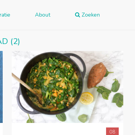
ratie
About
Zoeken
AD
(2)
08