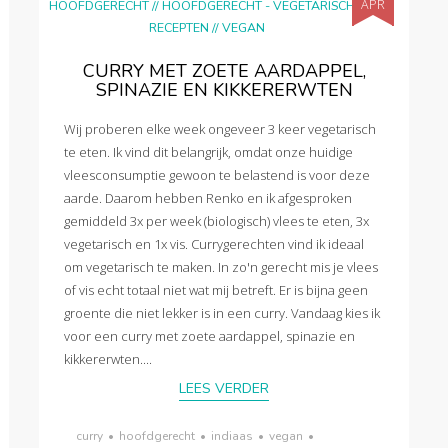
APR
HOOFDGERECHT
//
HOOFDGERECHT - VEGETARISCH
//
RECEPTEN
//
VEGAN
CURRY MET ZOETE AARDAPPEL,
SPINAZIE EN KIKKERERWTEN
Wij proberen elke week ongeveer 3 keer vegetarisch
te eten. Ik vind dit belangrijk, omdat onze huidige
vleesconsumptie gewoon te belastend is voor deze
aarde. Daarom hebben Renko en ik afgesproken
gemiddeld 3x per week (biologisch) vlees te eten, 3x
vegetarisch en 1x vis. Currygerechten vind ik ideaal
om vegetarisch te maken. In zo'n gerecht mis je vlees
of vis echt totaal niet wat mij betreft. Er is bijna geen
groente die niet lekker is in een curry. Vandaag kies ik
voor een curry met zoete aardappel, spinazie en
kikkererwten....
LEES VERDER
curry
•
hoofdgerecht
•
indiaas
•
vegan
•