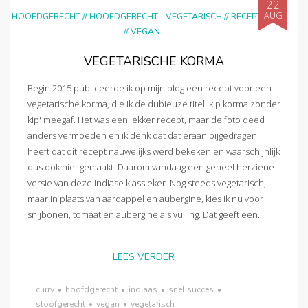
22
AUG
HOOFDGERECHT
//
HOOFDGERECHT - VEGETARISCH
//
RECEPTEN
//
VEGAN
VEGETARISCHE KORMA
Begin 2015 publiceerde ik op mijn blog een recept voor een
vegetarische korma, die ik de dubieuze titel 'kip korma zonder
kip' meegaf. Het was een lekker recept, maar de foto deed
anders vermoeden en ik denk dat dat eraan bijgedragen
heeft dat dit recept nauwelijks werd bekeken en waarschijnlijk
dus ook niet gemaakt. Daarom vandaag een geheel herziene
versie van deze Indiase klassieker. Nog steeds vegetarisch,
maar in plaats van aardappel en aubergine, kies ik nu voor
snijbonen, tomaat en aubergine als vulling. Dat geeft een...
LEES VERDER
curry
•
hoofdgerecht
•
indiaas
•
snel succes
•
stoofgerecht
•
vegan
•
vegetarisch