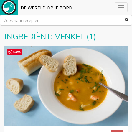
DE WERELD OP JE BORD
Toggl
navig
INGREDIËNT:
VENKEL
(1)
Save