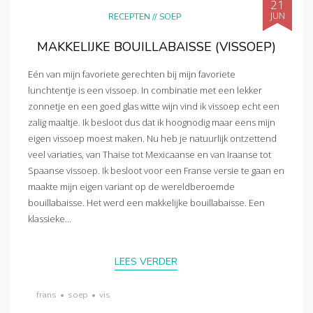
21
JUN
RECEPTEN
//
SOEP
MAKKELIJKE BOUILLABAISSE (VISSOEP)
Eén van mijn favoriete gerechten bij mijn favoriete
lunchtentje is een vissoep. In combinatie met een lekker
zonnetje en een goed glas witte wijn vind ik vissoep echt een
zalig maaltje. Ik besloot dus dat ik hoognodig maar eens mijn
eigen vissoep moest maken. Nu heb je natuurlijk ontzettend
veel variaties, van Thaise tot Mexicaanse en van Iraanse tot
Spaanse vissoep. Ik besloot voor een Franse versie te gaan en
maakte mijn eigen variant op de wereldberoemde
bouillabaisse. Het werd een makkelijke bouillabaisse. Een
klassieke...
LEES VERDER
frans
•
soep
•
vis