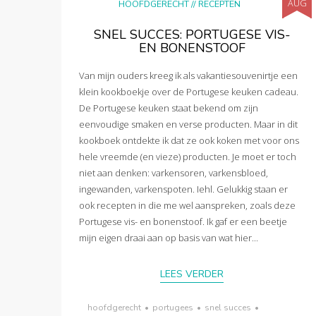
AUG
HOOFDGERECHT
//
RECEPTEN
SNEL SUCCES: PORTUGESE VIS-
EN BONENSTOOF
Van mijn ouders kreeg ik als vakantiesouvenirtje een
klein kookboekje over de Portugese keuken cadeau.
De Portugese keuken staat bekend om zijn
eenvoudige smaken en verse producten. Maar in dit
kookboek ontdekte ik dat ze ook koken met voor ons
hele vreemde (en vieze) producten. Je moet er toch
niet aan denken: varkensoren, varkensbloed,
ingewanden, varkenspoten. Iehl. Gelukkig staan er
ook recepten in die me wel aanspreken, zoals deze
Portugese vis- en bonenstoof. Ik gaf er een beetje
mijn eigen draai aan op basis van wat hier...
LEES VERDER
hoofdgerecht
•
portugees
•
snel succes
•