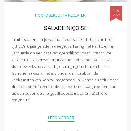
15
MAY
HOOFDGERECHT
//
RECEPTEN
SALADE NIÇOISE
In mijn studententijd woonde ik op kamers in Utrecht. In die
tijd (zo'n 6 jaar geleden) kreeg ik verkering met Renko en hij
verhuisde op een gegeven ogenblik ook naar Utrecht. We
gingen niet samenwonen, maar het betekende wel dat we
doordeweeks ook vaker bij elkaar gingen eten. En helaas
(sorry liefje) was ik niet erg onder de indruk van de
kookkunsten van Renko. Integendeel, hij kende eigenlijk maar
drie recepten: 1) een liefdeloze pasta met wat groenten, saus
uit een pot en de allergoedkoopste macaroni, 2) chicken
tonight uit...
LEES VERDER