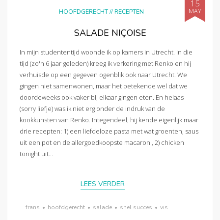
15
MAY
HOOFDGERECHT
//
RECEPTEN
SALADE NIÇOISE
In mijn studententijd woonde ik op kamers in Utrecht. In die
tijd (zo'n 6 jaar geleden) kreeg ik verkering met Renko en hij
verhuisde op een gegeven ogenblik ook naar Utrecht. We
gingen niet samenwonen, maar het betekende wel dat we
doordeweeks ook vaker bij elkaar gingen eten. En helaas
(sorry liefje) was ik niet erg onder de indruk van de
kookkunsten van Renko. Integendeel, hij kende eigenlijk maar
drie recepten: 1) een liefdeloze pasta met wat groenten, saus
uit een pot en de allergoedkoopste macaroni, 2) chicken
tonight uit...
LEES VERDER
frans
•
hoofdgerecht
•
salade
•
snel succes
•
vis