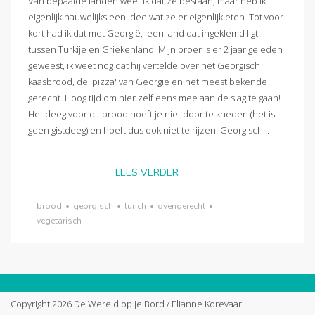
Van bepaalde landen weet ik dat ze bestaan, maar heb ik
eigenlijk nauwelijks een idee wat ze er eigenlijk eten. Tot voor
kort had ik dat met Georgië, een land dat ingeklemd ligt
tussen Turkije en Griekenland. Mijn broer is er 2 jaar geleden
geweest, ik weet nog dat hij vertelde over het Georgisch
kaasbrood, de 'pizza' van Georgië en het meest bekende
gerecht. Hoog tijd om hier zelf eens mee aan de slag te gaan!
Het deeg voor dit brood hoeft je niet door te kneden (het is
geen gistdeeg) en hoeft dus ook niet te rijzen. Georgisch...
LEES VERDER
brood
•
georgisch
•
lunch
•
ovengerecht
•
vegetarisch
Copyright 2026 De Wereld op je Bord / Elianne Korevaar.