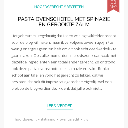
08
MAY
HOOFDGERECHT
//
RECEPTEN
PASTA OVENSCHOTEL MET SPINAZIE
EN GEROOKTE ZALM
Het gebeurt mij regelmatig dat ik een wat ingewikkelder recept
voor de blog wil maken, maar ik vervolgens teveel rugpijn / te
weinig energie / geen zin heb om dit ook echt daadwerkelijk te
gaan maken. Op zulke momenten improviseer ik dan vaak met
dezelfde ingrediënten een totaal ander gerecht. Zo ontstond
ook deze pasta ovenschotel met spinazie en zalm. Renko
schoof aan tafel en vond het gerecht zo lekker, dat we
besloten dat ook dit improvisatiegerechtje eigenlijk wel een
plek op de blog verdiende. Ik denk dat jullie ook niet...
LEES VERDER
hoofdgerecht
•
italiaans
•
ovengerecht
•
vis