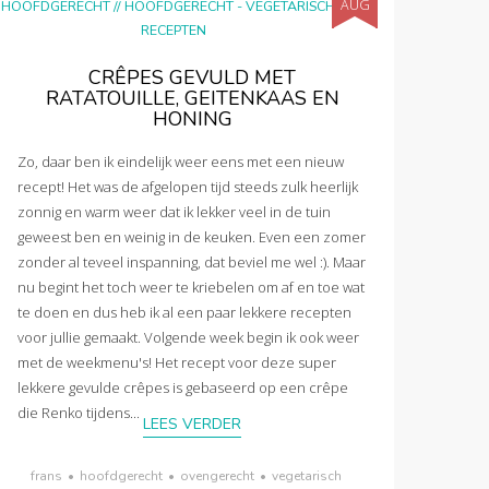
AUG
HOOFDGERECHT
//
HOOFDGERECHT - VEGETARISCH
//
RECEPTEN
CRÊPES GEVULD MET
RATATOUILLE, GEITENKAAS EN
HONING
Zo, daar ben ik eindelijk weer eens met een nieuw
recept! Het was de afgelopen tijd steeds zulk heerlijk
zonnig en warm weer dat ik lekker veel in de tuin
geweest ben en weinig in de keuken. Even een zomer
zonder al teveel inspanning, dat beviel me wel :). Maar
nu begint het toch weer te kriebelen om af en toe wat
te doen en dus heb ik al een paar lekkere recepten
voor jullie gemaakt. Volgende week begin ik ook weer
met de weekmenu's! Het recept voor deze super
lekkere gevulde crêpes is gebaseerd op een crêpe
die Renko tijdens...
LEES VERDER
frans
•
hoofdgerecht
•
ovengerecht
•
vegetarisch