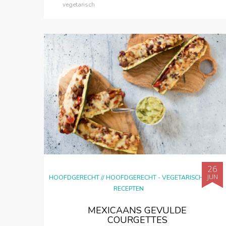
vegetarisch
26
JUN
HOOFDGERECHT
//
HOOFDGERECHT - VEGETARISCH
//
RECEPTEN
MEXICAANS GEVULDE
COURGETTES