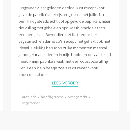
Ongeveer 2 jaar geleden deelde ik dit recept voor
gevulde paprika's met rijst en gehakt met jullie. Nu
ben ik nog steeds echt dol op gevulde paprika's, maar
die vulling met gehakt en rijst was ik inmiddels toch
een beetje zat. Bovendien eet ik steeds vaker
vegetarisch en dan is zo'n recept met gehakt ook niet
ideaal. Gelukkig heb ik op zulke momenten meestal
genoeg variatie ideeën in mijn hoofd en de laatste tijd
maak ik mijn paprika's vaak met een couscousvulling.
Het is een klein beetje zoals in dit recept voor
couscoussalade,...
LEES VERDER
arabisch
•
hoofdgerecht
•
ovengerecht
•
vegetarisch