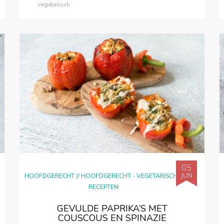
vegetarisch
05
JUN
HOOFDGERECHT
//
HOOFDGERECHT - VEGETARISCH
//
RECEPTEN
GEVULDE PAPRIKA’S MET
COUSCOUS EN SPINAZIE