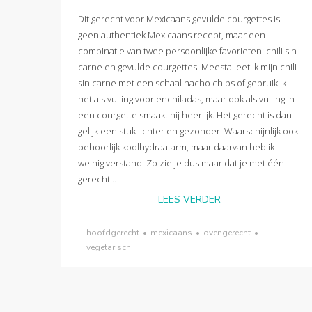
Dit gerecht voor Mexicaans gevulde courgettes is
geen authentiek Mexicaans recept, maar een
combinatie van twee persoonlijke favorieten: chili sin
carne en gevulde courgettes. Meestal eet ik mijn chili
sin carne met een schaal nacho chips of gebruik ik
het als vulling voor enchiladas, maar ook als vulling in
een courgette smaakt hij heerlijk. Het gerecht is dan
gelijk een stuk lichter en gezonder. Waarschijnlijk ook
behoorlijk koolhydraatarm, maar daarvan heb ik
weinig verstand. Zo zie je dus maar dat je met één
gerecht...
LEES VERDER
hoofdgerecht
•
mexicaans
•
ovengerecht
•
vegetarisch