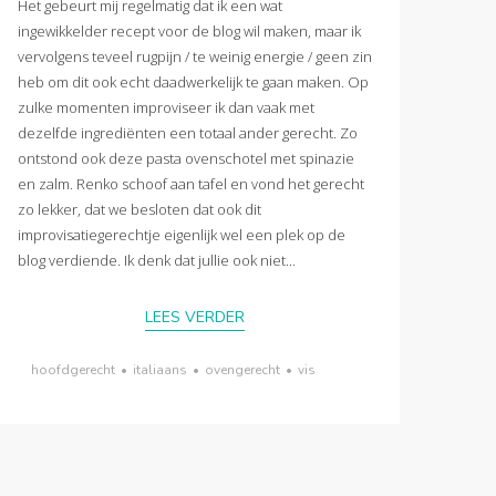
Het gebeurt mij regelmatig dat ik een wat
ingewikkelder recept voor de blog wil maken, maar ik
vervolgens teveel rugpijn / te weinig energie / geen zin
heb om dit ook echt daadwerkelijk te gaan maken. Op
zulke momenten improviseer ik dan vaak met
dezelfde ingrediënten een totaal ander gerecht. Zo
ontstond ook deze pasta ovenschotel met spinazie
en zalm. Renko schoof aan tafel en vond het gerecht
zo lekker, dat we besloten dat ook dit
improvisatiegerechtje eigenlijk wel een plek op de
blog verdiende. Ik denk dat jullie ook niet...
LEES VERDER
hoofdgerecht
•
italiaans
•
ovengerecht
•
vis