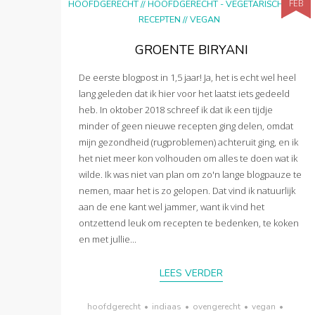
FEB
HOOFDGERECHT
//
HOOFDGERECHT - VEGETARISCH
//
RECEPTEN
//
VEGAN
GROENTE BIRYANI
De eerste blogpost in 1,5 jaar! Ja, het is echt wel heel
lang geleden dat ik hier voor het laatst iets gedeeld
heb. In oktober 2018 schreef ik dat ik een tijdje
minder of geen nieuwe recepten ging delen, omdat
mijn gezondheid (rugproblemen) achteruit ging, en ik
het niet meer kon volhouden om alles te doen wat ik
wilde. Ik was niet van plan om zo'n lange blogpauze te
nemen, maar het is zo gelopen. Dat vind ik natuurlijk
aan de ene kant wel jammer, want ik vind het
ontzettend leuk om recepten te bedenken, te koken
en met jullie...
LEES VERDER
hoofdgerecht
•
indiaas
•
ovengerecht
•
vegan
•