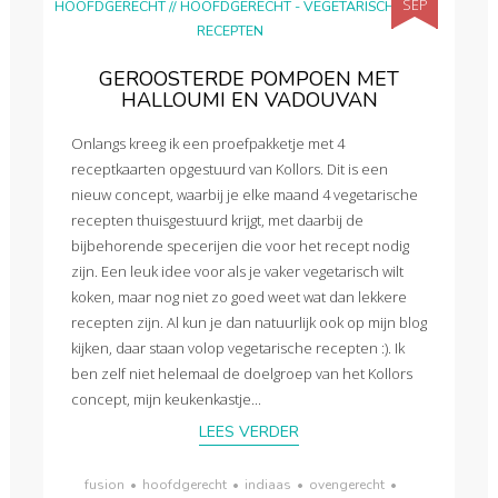
SEP
HOOFDGERECHT
//
HOOFDGERECHT - VEGETARISCH
//
RECEPTEN
GEROOSTERDE POMPOEN MET
HALLOUMI EN VADOUVAN
Onlangs kreeg ik een proefpakketje met 4
receptkaarten opgestuurd van Kollors. Dit is een
nieuw concept, waarbij je elke maand 4 vegetarische
recepten thuisgestuurd krijgt, met daarbij de
bijbehorende specerijen die voor het recept nodig
zijn. Een leuk idee voor als je vaker vegetarisch wilt
koken, maar nog niet zo goed weet wat dan lekkere
recepten zijn. Al kun je dan natuurlijk ook op mijn blog
kijken, daar staan volop vegetarische recepten :). Ik
ben zelf niet helemaal de doelgroep van het Kollors
concept, mijn keukenkastje...
LEES VERDER
fusion
•
hoofdgerecht
•
indiaas
•
ovengerecht
•