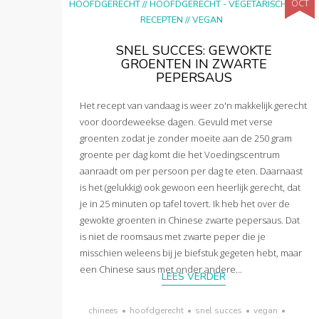
OCT
HOOFDGERECHT
//
HOOFDGERECHT - VEGETARISCH
//
RECEPTEN
//
VEGAN
SNEL SUCCES: GEWOKTE
GROENTEN IN ZWARTE
PEPERSAUS
Het recept van vandaag is weer zo'n makkelijk gerecht
voor doordeweekse dagen. Gevuld met verse
groenten zodat je zonder moeite aan de 250 gram
groente per dag komt die het Voedingscentrum
aanraadt om per persoon per dag te eten. Daarnaast
is het (gelukkig) ook gewoon een heerlijk gerecht, dat
je in 25 minuten op tafel tovert. Ik heb het over de
gewokte groenten in Chinese zwarte pepersaus. Dat
is niet de roomsaus met zwarte peper die je
misschien weleens bij je biefstuk gegeten hebt, maar
een Chinese saus met onder andere...
LEES VERDER
chinees
•
hoofdgerecht
•
snel succes
•
vegan
•