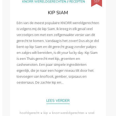
SEP
KNORR WERELDGERECHTEN
//
RECEPTEN
KIP SIAM
Eén van de meest populaire KNORR wereldgerechten
is volgens mij de kip Siam. Ik kreeg in elk geval veel
verzoekjes om met een zelfgemaakte versie van dit
gerecht te komen. Vandaag is het zover! Dus als je dol
bent op kip Siam en dit gerecht graag zonder pakjes
en zakjes wilt bereiden, is dit your lucky day. Kip Siam
is een Thais gerecht met kip, groenten en
cashewnoten. Een paar simpele ingrediënten
eigenlijk, die je naar een hoger niveau tilt door het
toevoegen van knoflook, gember, sojasaus en
oestersaus. De zachte kip en...
LEES VERDER
hoofdgerecht
•
kip
•
knorr wereldgerechten
•
snel