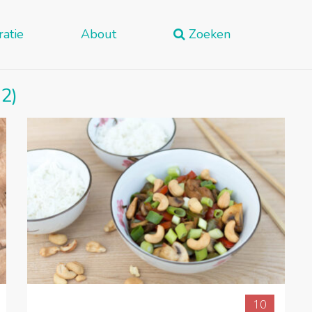
ratie
About
Zoeken
2)
10