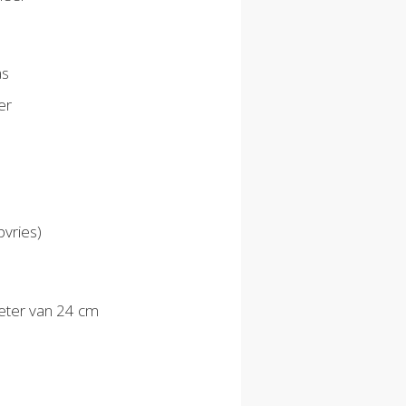
as
er
vries)
eter van 24 cm