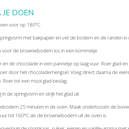
 JE DOEN
ven voor op 180°C.
pringvorm met bakpapier en vet de bodem en de randen in 
n voor de browniebodem los in een kommetje.
 en de chocolade in een pannetje op laag vuur. Roer glad en 
 roer door het chocolademengsel. Voeg direct daarna de eier
e. Roer tot een mooi glad beslag.
 in de springvorm en strijk het glad uit.
ebodem 25 minuten in de oven. Maak ondertussen de boven
ur tot 160°C als de browniebodem uit de oven is.
bovenlaag de roomkaas, suiker, eieren en vanille-aroma met 