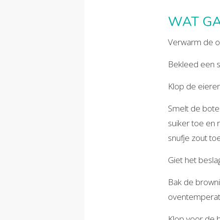
WAT GA
Verwarm de o
Bekleed een s
Klop de eiere
Smelt de boter
suiker toe en
snufje zout to
Giet het beslag
Bak de browni
oventemperatu
Klop voor de 