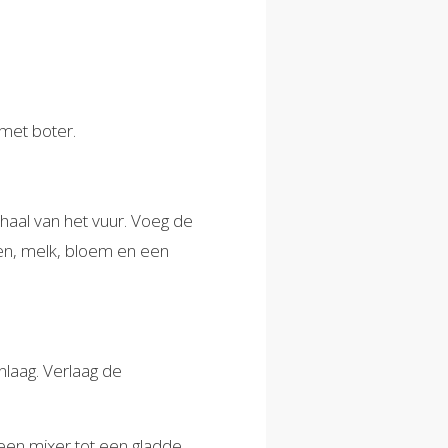
met boter.
haal van het vuur. Voeg de
en, melk, bloem en een
laag. Verlaag de
een mixer tot een gladde