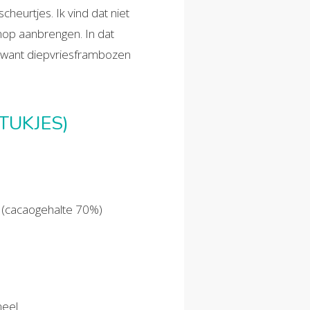
scheurtjes. Ik vind dat niet
enop aanbrengen. In dat
, want diepvriesframbozen
TUKJES)
 (cacaogehalte 70%)
meel