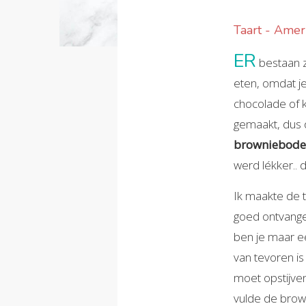
Taart - Ameri
ER
bestaan zo
eten, omdat je
chocolade of k
gemaakt, dus 
browniebod
werd lékker.. 
Ik maakte de 
goed ontvangen
ben je maar ee
van tevoren is
moet opstijven
vulde de bro