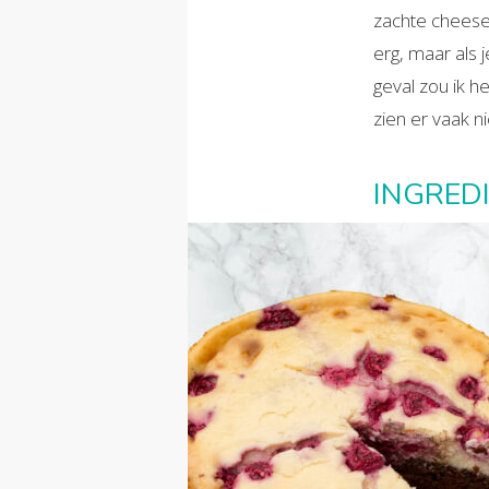
zachte cheeseca
erg, maar als 
geval zou ik 
zien er vaak n
INGRED