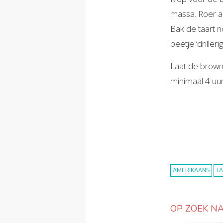
massa. Roer a
Bak de taart n
beetje ‘drilleri
Laat de brown
minimaal 4 uur
AMERIKAANS
T
OP ZOEK NA