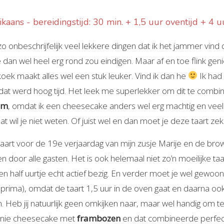
kaans - bereidingstijd: 30 min. + 1,5 uur oventijd + 4 u
 onbeschrijfelijk veel lekkere dingen dat ik het jammer vind d
 dan wel heel erg rond zou eindigen. Maar af en toe flink geni
oek maakt alles wel een stuk leuker. Vind ik dan he
Ik had
dat werd hoog tijd. Het leek me superlekker om dit te comb
em
, omdat ik een cheesecake anders wel erg machtig en veel 
dat wil je niet weten. Of juist wel en dan moet je deze taart z
taart voor de 19e verjaardag van mijn zusje Marije en de br
 door alle gasten. Het is ook helemaal niet zo’n moeilijke taa
n half uurtje echt actief bezig. En verder moet je wel gewoon
 prima), omdat de taart 1,5 uur in de oven gaat en daarna oo
. Heb jij natuurlijk geen omkijken naar, maar wel handig om te
wnie cheesecake met
frambozen
en dat combineerde perfec