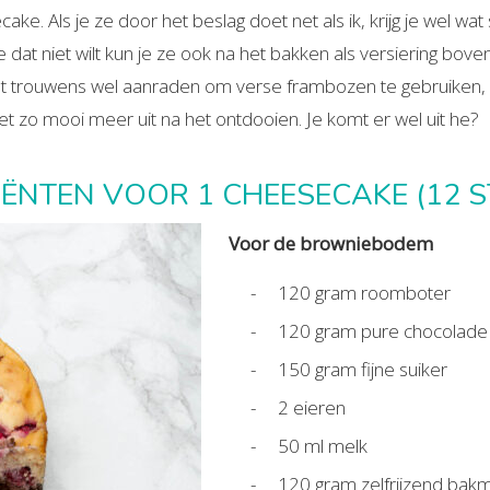
ke. Als je ze door het beslag doet net als ik, krijg je wel wat 
je dat niet wilt kun je ze ook na het bakken als versiering bov
het trouwens wel aanraden om verse frambozen te gebruiken
iet zo mooi meer uit na het ontdooien. Je komt er wel uit he?
IËNTEN VOOR 1 CHEESECAKE (12 S
Voor de browniebodem
120 gram roomboter
120 gram pure chocolade
150 gram fijne suiker
2 eieren
50 ml melk
120 gram zelfrijzend bak