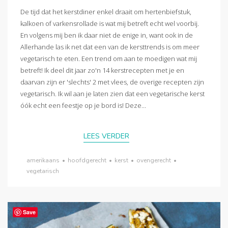
De tijd dat het kerstdiner enkel draait om hertenbiefstuk,
kalkoen of varkensrollade is wat mij betreft echt wel voorbij.
En volgens mij ben ik daar niet de enige in, want ook in de
Allerhande las ik net dat een van de kersttrends is om meer
vegetarisch te eten. Een trend om aan te moedigen wat mij
betreft! Ik deel dit jaar zo'n 14 kerstrecepten met je en
daarvan zijn er 'slechts' 2 met vlees, de overige recepten zijn
vegetarisch. Ik wil aan je laten zien dat een vegetarische kerst
óók echt een feestje op je bord is! Deze...
LEES VERDER
amerikaans
•
hoofdgerecht
•
kerst
•
ovengerecht
•
vegetarisch
Save