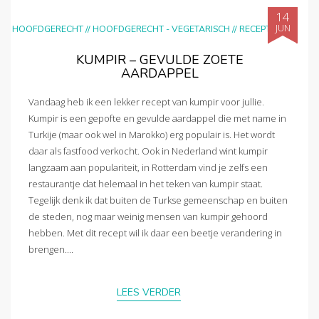
14
JUN
HOOFDGERECHT
//
HOOFDGERECHT - VEGETARISCH
//
RECEPTEN
KUMPIR – GEVULDE ZOETE
AARDAPPEL
Vandaag heb ik een lekker recept van kumpir voor jullie.
Kumpir is een gepofte en gevulde aardappel die met name in
Turkije (maar ook wel in Marokko) erg populair is. Het wordt
daar als fastfood verkocht. Ook in Nederland wint kumpir
langzaam aan populariteit, in Rotterdam vind je zelfs een
restaurantje dat helemaal in het teken van kumpir staat.
Tegelijk denk ik dat buiten de Turkse gemeenschap en buiten
de steden, nog maar weinig mensen van kumpir gehoord
hebben. Met dit recept wil ik daar een beetje verandering in
brengen....
LEES VERDER