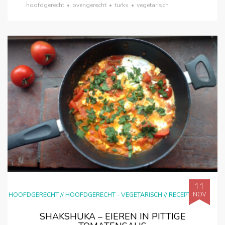
hoofdgerecht
•
ovengerecht
•
turks
•
vegetarisch
11
NOV
HOOFDGERECHT
//
HOOFDGERECHT - VEGETARISCH
//
RECEPTEN
SHAKSHUKA – EIEREN IN PITTIGE