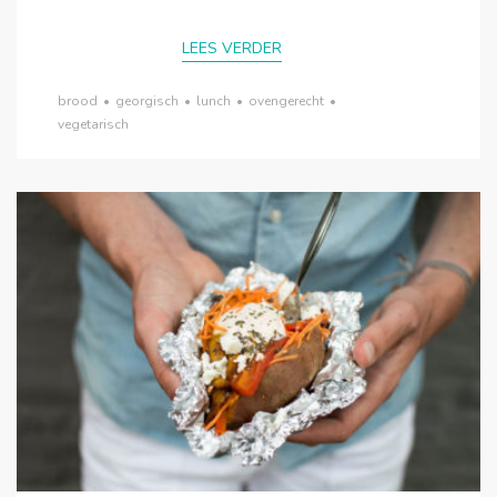
LEES VERDER
brood
•
georgisch
•
lunch
•
ovengerecht
•
vegetarisch