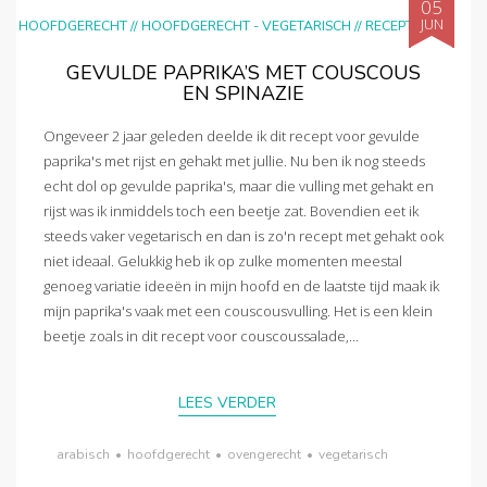
05
JUN
HOOFDGERECHT
//
HOOFDGERECHT - VEGETARISCH
//
RECEPTEN
GEVULDE PAPRIKA’S MET COUSCOUS
EN SPINAZIE
Ongeveer 2 jaar geleden deelde ik dit recept voor gevulde
paprika's met rijst en gehakt met jullie. Nu ben ik nog steeds
echt dol op gevulde paprika's, maar die vulling met gehakt en
rijst was ik inmiddels toch een beetje zat. Bovendien eet ik
steeds vaker vegetarisch en dan is zo'n recept met gehakt ook
niet ideaal. Gelukkig heb ik op zulke momenten meestal
genoeg variatie ideeën in mijn hoofd en de laatste tijd maak ik
mijn paprika's vaak met een couscousvulling. Het is een klein
beetje zoals in dit recept voor couscoussalade,...
LEES VERDER
arabisch
•
hoofdgerecht
•
ovengerecht
•
vegetarisch