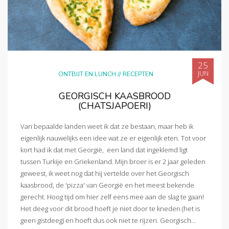
25
JUN
ONTBIJT EN LUNCH
//
RECEPTEN
GEORGISCH KAASBROOD
(CHATSJAPOERI)
Van bepaalde landen weet ik dat ze bestaan, maar heb ik
eigenlijk nauwelijks een idee wat ze er eigenlijk eten. Tot voor
kort had ik dat met Georgië, een land dat ingeklemd ligt
tussen Turkije en Griekenland. Mijn broer is er 2 jaar geleden
geweest, ik weet nog dat hij vertelde over het Georgisch
kaasbrood, de 'pizza' van Georgië en het meest bekende
gerecht. Hoog tijd om hier zelf eens mee aan de slag te gaan!
Het deeg voor dit brood hoeft je niet door te kneden (het is
geen gistdeeg) en hoeft dus ook niet te rijzen. Georgisch...