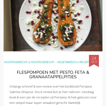
24
OCT
HOOFDGERECHT
//
HOOFDGERECHT - VEGETARISCH
//
RECEPTEN
FLESPOMPOEN MET PESTO, FETA &
GRANAATAPPELPITJES
Onlangs schreef ik een review over het kookboek Persiana
Sabrina Ghayour. Deze review kun je hier nalezen. Vandaag
kook ik een van de recepten uit Persiana. Ik heb gekozen voor
een simpel maar super smaakvol gerecht. Namelijk