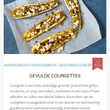
12
AUG
HOOFDGERECHT
//
HOOFDGERECHT - VEGETARISCH
//
RECEPTEN
GEVULDE COURGETTES
Courgette is een hele veelzijdige groente. Je kunt hem grillen,
roosteren, er soep van maken, meekoken in een saus of hem
uithollen en vullen met allerlei lekkers. Bovendien zijn de
courgettes nu (augustus) volop in het seizoen en dus heel erg
goedkoop en in overvloed voorradig. Ik probeer zoveel