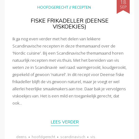
18
SEP
HOOFDGERECHT
//
RECEPTEN
FISKE FRIKADELLER (DEENSE
VISKOEKJES)
Ik ga nog even verder met het delen van lekkere
Scandinavische recepten in deze themamaand over de
'Nordic cuisine'. Bij een Scandinavische themamaand horen
natuurlijk recepten met vis thuis. Met het bereiden van vis
weten ze in Scandinavië wel raad: warmgerookt, koudgerookt,
gepekeld of gewoon 'naturel'. In dit recept voor Deense fiske
frikadeller blijft de vis gewoon naturel, maar je voegt er wel
allerlei heerlijke smaakmakers aan toe. Daar bak je vervolgens
viskoekjes van. Het is een mild en toegankelijk gerecht, dat
ook...
LEES VERDER
deens
•
hoofdgerecht
•
scandinavisch
•
vis