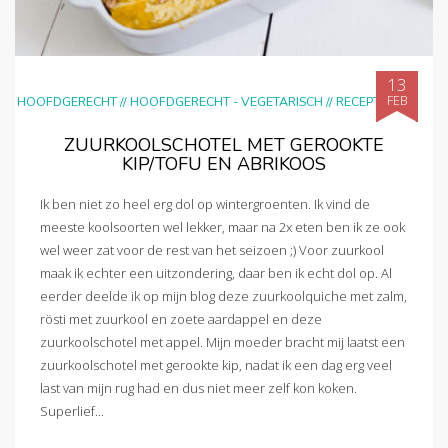
13
FEB
HOOFDGERECHT
//
HOOFDGERECHT - VEGETARISCH
//
RECEPTEN
ZUURKOOLSCHOTEL MET GEROOKTE
KIP/TOFU EN ABRIKOOS
Ik ben niet zo heel erg dol op wintergroenten. Ik vind de
meeste koolsoorten wel lekker, maar na 2x eten ben ik ze ook
wel weer zat voor de rest van het seizoen ;) Voor zuurkool
maak ik echter een uitzondering, daar ben ik echt dol op. Al
eerder deelde ik op mijn blog deze zuurkoolquiche met zalm,
rösti met zuurkool en zoete aardappel en deze
zuurkoolschotel met appel. Mijn moeder bracht mij laatst een
zuurkoolschotel met gerookte kip, nadat ik een dag erg veel
last van mijn rug had en dus niet meer zelf kon koken.
Superlief...