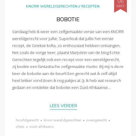
06
MAY
KNORR WERELDGERECHTEN
//
RECEPTEN
BOBOTIE
Vandaag heb ik weer een zelfgemaakte versie van een KNORR
wereldgerecht voor jullie. Superleuk dat jullie het eerste
recept, de Griekse kofta, zo enthousiast hebben ontvangen.
Net zoals de vorige keer, plaatst Marjolein van de blog Echte
Gerechten tegelijk ook een recept voor een wereldgerecht,
zij kookte een fantastische zelfgemaakte risotto. Bij mij is deze
keer de bobotie aan de beurt! Een gerecht wat ik zelf altijd
heel lekker vond (toen ik nog pakjes at ;)). Ik heb wat research
gedaan en ontdekte dat bobotie een Zuid-Afrikaanse...
LEES VERDER
hoofdgerecht
•
knorr wereldgerechten
•
ovengerecht
•
vlees
•
zuid-afrikaans