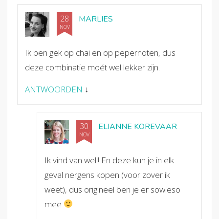
28
MARLIES
NOV
Ik ben gek op chai en op pepernoten, dus
deze combinatie moét wel lekker zijn.
ANTWOORDEN
↓
30
ELIANNE KOREVAAR
NOV
Ik vind van wel!! En deze kun je in elk
geval nergens kopen (voor zover ik
weet), dus origineel ben je er sowieso
mee