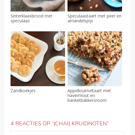
Sinterklaasbrood met
Speculaastaart met peer en
speculaas
amandelspijs
Zandkoekjes
Appelkruimeltaart met
havermout en
banketbakkersroom
4 REACTIES OP “
(CHAI) KRUIDNOTEN
”