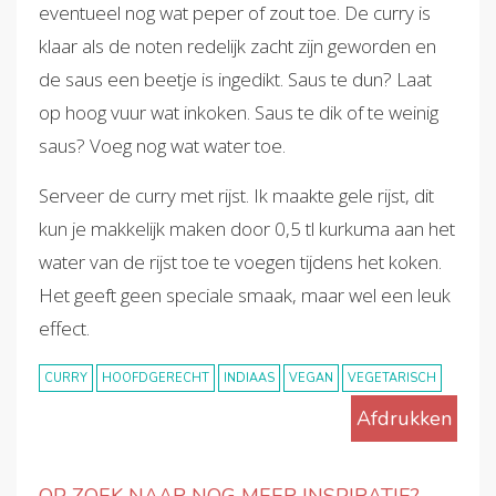
eventueel nog wat peper of zout toe. De curry is
klaar als de noten redelijk zacht zijn geworden en
de saus een beetje is ingedikt. Saus te dun? Laat
op hoog vuur wat inkoken. Saus te dik of te weinig
saus? Voeg nog wat water toe.
Serveer de curry met rijst. Ik maakte gele rijst, dit
kun je makkelijk maken door 0,5 tl kurkuma aan het
water van de rijst toe te voegen tijdens het koken.
Het geeft geen speciale smaak, maar wel een leuk
effect.
CURRY
HOOFDGERECHT
INDIAAS
VEGAN
VEGETARISCH
Afdrukken
OP ZOEK NAAR NOG MEER INSPIRATIE?