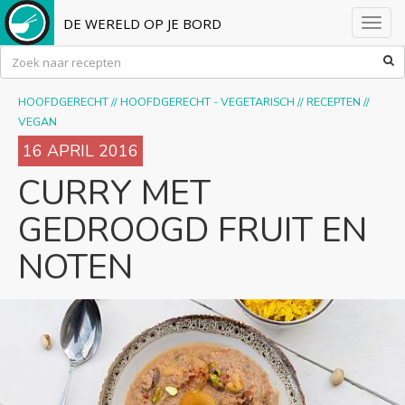
DE WERELD OP JE BORD
Toggl
navig
HOOFDGERECHT
//
HOOFDGERECHT - VEGETARISCH
//
RECEPTEN
//
VEGAN
16 APRIL 2016
CURRY MET
GEDROOGD FRUIT EN
NOTEN