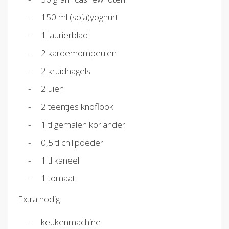
150 ml (soja)yoghurt
1 laurierblad
2 kardemompeulen
2 kruidnagels
2 uien
2 teentjes knoflook
1 tl gemalen koriander
0,5 tl chilipoeder
1 tl kaneel
1 tomaat
Extra nodig:
keukenmachine