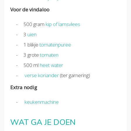
Voor de vindaloo
500
gram
kip of lamsvlees
3
uien
1
blikje
tomatenpuree
3
grote
tomaten
500
ml
heet water
verse koriander
(ter garnering)
Extra nodig
keukenmachine
WAT GA JE DOEN