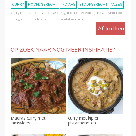
CURRY
HOOFDGERECHT
INDIAAS
STOOFGERECHT
VLEES
,
,
,
curry met lamsvlees
indiase curry
indiase recepten
Indiase vindaloo
,
,
.
curry
recept Indiase vindaloo
vindaloo curry
Afdrukken
OP ZOEK NAAR NOG MEER INSPIRATIE?
Madras curry met
curry met kip en
lamsvlees
pistachenoten