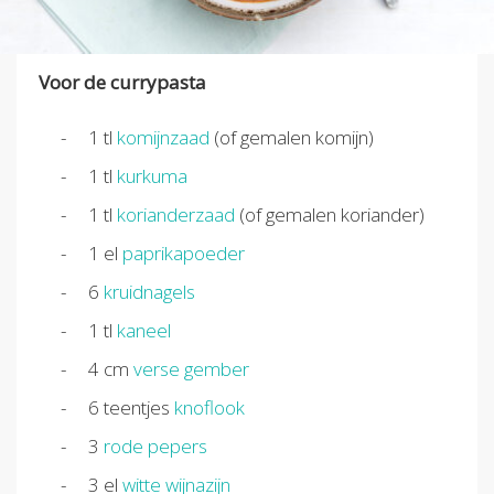
Voor de currypasta
1
tl
komijnzaad
(of gemalen komijn)
1
tl
kurkuma
1
tl
korianderzaad
(of gemalen koriander)
1
el
paprikapoeder
6
kruidnagels
1
tl
kaneel
4
cm
verse gember
6
teentjes
knoflook
3
rode pepers
3
el
witte wijnazijn