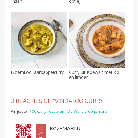
linzen
optie)
Bloemkool-aardappelcurry
Curry uit Koeweit met kip
en limoen
3 REACTIES OP “
VINDALOO CURRY
”
Pingback:
10x curry recepten - De Wereld op je Bord
30
ROZEMARIJN
APR