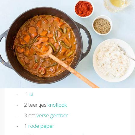
1
ui
2
teentjes
knoflook
3
cm
verse gember
1
rode peper