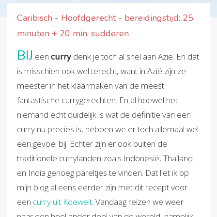
Caribisch - Hoofdgerecht - bereidingstijd: 25
minuten + 20 min. sudderen
BIJ
een
curry
denk je toch al snel aan Azië. En dat
is misschien ook wel terecht, want in Azië zijn ze
meester in het klaarmaken van de meest
fantastische currygerechten. En al hoewel het
niemand echt duidelijk is wat de definitie van een
curry nu precies is, hebben we er toch allemaal wel
een gevoel bij. Echter zijn er ook buiten de
traditionele currylanden zoals Indonesië, Thailand
en India genoeg pareltjes te vinden. Dat liet ik op
mijn blog al eens eerder zijn met dit recept voor
een
curry uit Koeweit
. Vandaag reizen we weer
naar een heel ander deel van de wereld, namelijk