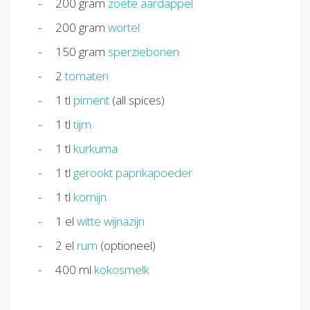
200
gram
zoete aardappel
200
gram
wortel
150
gram
sperziebonen
2
tomaten
1
tl
piment
(all spices)
1
tl
tijm
1
tl
kurkuma
1
tl
gerookt paprikapoeder
1
tl
komijn
1
el
witte wijnazijn
2
el
rum
(optioneel)
400
ml
kokosmelk