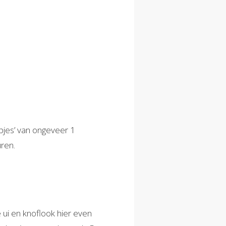
opjes’ van ongeveer 1
uren.
 ui en knoflook hier even