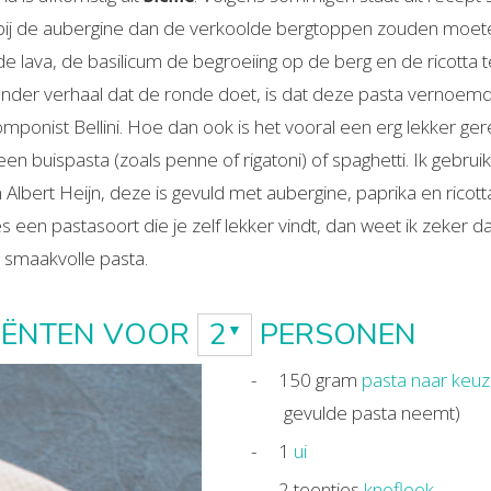
bij de aubergine dan de verkoolde bergtoppen zouden moete
 lava, de basilicum de begroeiing op de berg en de ricotta 
nder verhaal dat de ronde doet, is dat deze pasta vernoemd
mponist Bellini. Hoe dan ook is het vooral een erg lekker ge
n buispasta (zoals penne of rigatoni) of spaghetti. Ik gebrui
an Albert Heijn, deze is gevuld met aubergine, paprika en ricot
es een pastasoort die je zelf lekker vindt, dan weet ik zeker d
 smaakvolle pasta.
IËNTEN VOOR
2
PERSONEN
150
gram
pasta naar keu
gevulde pasta neemt)
1
ui
2
teentjes
knoflook