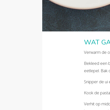
WAT GA
Verwarm de o
Bekleed een ba
eetlepel. Bak 
Snipper de ui e
Kook de pasta
Verhit op midd