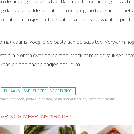
an de aubergineblokjes toe. Bak mee tot de aubergine zachter
eg dan de gepelde tomaten en de oregano toe, samen met w
tomaten in stukjes met je spatel. Laat de saus zachtjes prut
 (bijna) klaar is, voeg je de pasta aan de saus toe. Verwarm n
sta alla Norma over de borden. Maak af met de stukken ricot
aas en een paar blaadjes basilicum.
ITALIAANS
SNEL SUCCES
VEGETARISCH
,
,
,
.
liaanse recepten
pasta alla norma
pasta met aubergine
pasta met ricotta
AR NOG MEER INSPIRATIE?