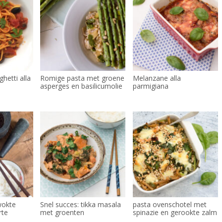
hetti alla
Romige pasta met groene
Melanzane alla
asperges en basilicumolie
parmigiana
wokte
Snel succes: tikka masala
pasta ovenschotel met
rte
met groenten
spinazie en gerookte zalm