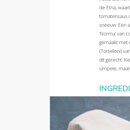
de Etna, waar
tomatensaus de
sneeuw. Een a
‘Norma’ van co
gemaakt met ee
(Tortelloni) v
dit gerecht. Ki
simpele, maar
INGRED