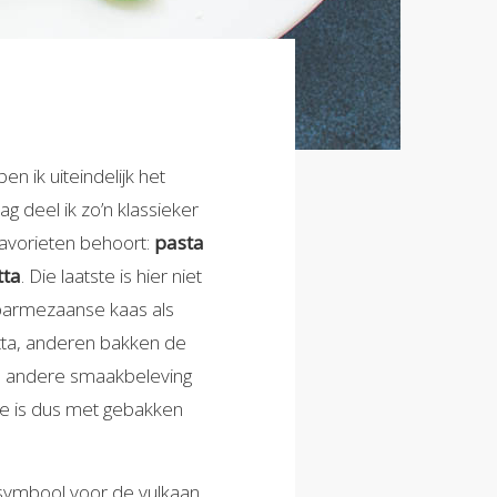
n ik uiteindelijk het
ag deel ik zo’n klassieker
 favorieten behoort:
pasta
tta
. Die laatste is hier niet
 parmezaanse kaas als
otta, anderen bakken de
aal andere smaakbeleving
sie is dus met gebakken
 symbool voor de vulkaan