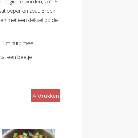
 begint te worden, zo’n 5-
at peper en zout. Breek
telen met een deksel op de
og 1 minuut mee.
ta, een beetje
Afdrukken