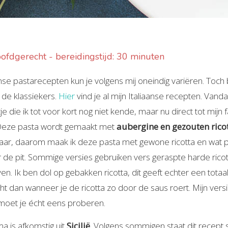
oofdgerecht - bereidingstijd: 30 minuten
nse pastarecepten kun je volgens mij oneindig variëren. Toch be
 de klassiekers.
Hier
vind je al mijn Italiaanse recepten. Vanda
tje die ik tot voor kort nog niet kende, maar nu direct tot mijn
 Deze pasta wordt gemaakt met
aubergine en gezouten rico
baar, daarom maak ik deze pasta met gewone ricotta en wat
r de pit. Sommige versies gebruiken vers geraspte harde ric
oven. Ik ben dol op gebakken ricotta, dit geeft echter een tot
t dan wanneer je de ricotta zo door de saus roert. Mijn ver
 moet je écht eens proberen.
ma is afkomstig uit
Sicilië
. Volgens sommigen staat dit recept