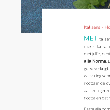
Italiaans - H
MET
Italiaa
meest fan van
met jullie, een
alla Norma
.
goed verkrijg
aanvulling voo
ricotta in de 
aan een gerech
ricotta en dat
Pasta alla nor