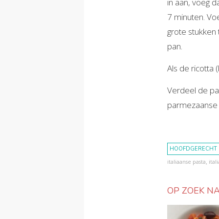
in aan, voeg d
7 minuten. Vo
grote stukken 
pan.
Als de ricotta
Verdeel de pa
parmezaanse k
HOOFDGERECHT
,
italiaanse pasta
ita
OP ZOEK NA