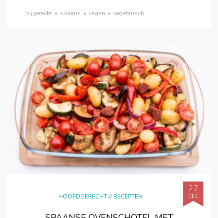
bijgerecht
•
spaans
•
vegan
•
vegetarisch
27
DEC
HOOFDGERECHT
//
RECEPTEN
SPAANSE OVENSCHOTEL MET