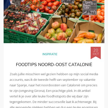
20
OCT
INSPIRATIE
FOODTIPS NOORD-OOST CATALONIË
Zoals jullie misschien wel gezien hebben op mijn social media
accounts, was ik de tweede helft van september op vakantie
naar Spanje, naar het noordoosten van Catalonië om precies
te zijn (omgeving Girona). Een prachtige plek. In dit artikel
vertel ik je over alle leuke foodhotspots die wij daar zijn
tegengekomen. De minder succesvolle laat ik achterwege. Bij
alle genoemde plekken hebben wij dus een leuke ervaring en