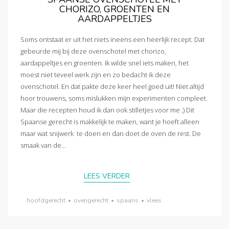
CHORIZO, GROENTEN EN
AARDAPPELTJES
Soms ontstaat er uit het niets ineens een heerlijk recept. Dat
gebeurde mij bij deze ovenschotel met chorizo,
aardappeltjes en groenten. Ik wilde snel iets maken, het
moest niet teveel werk zijn en zo bedacht ik deze
ovenschotel. En dat pakte deze keer heel goed uit! Niet altijd
hoor trouwens, soms mislukken mijn experimenten compleet.
Maar die recepten houd ik dan ook stilletjes voor me ;) Dit
Spaanse gerecht is makkelijk te maken, want je hoeft alleen
maar wat snijwerk te doen en dan doet de oven de rest. De
smaak van de...
LEES VERDER
hoofdgerecht
•
ovengerecht
•
spaans
•
vlees