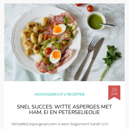
26
APR
HOOFDGERECHT
//
RECEPTEN
SNEL SUCCES: WITTE ASPERGES MET
HAM, EI EN PETERSELIEOLIE
Het (witte) aspergeseizoen is weer begonnen! Vanaf zo'n