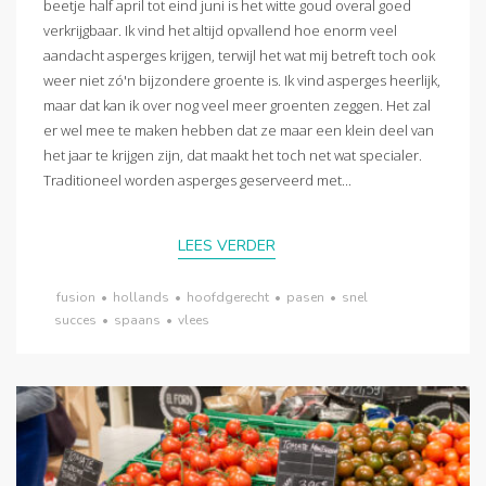
beetje half april tot eind juni is het witte goud overal goed
verkrijgbaar. Ik vind het altijd opvallend hoe enorm veel
aandacht asperges krijgen, terwijl het wat mij betreft toch ook
weer niet zó'n bijzondere groente is. Ik vind asperges heerlijk,
maar dat kan ik over nog veel meer groenten zeggen. Het zal
er wel mee te maken hebben dat ze maar een klein deel van
het jaar te krijgen zijn, dat maakt het toch net wat specialer.
Traditioneel worden asperges geserveerd met...
LEES VERDER
fusion
•
hollands
•
hoofdgerecht
•
pasen
•
snel
succes
•
spaans
•
vlees