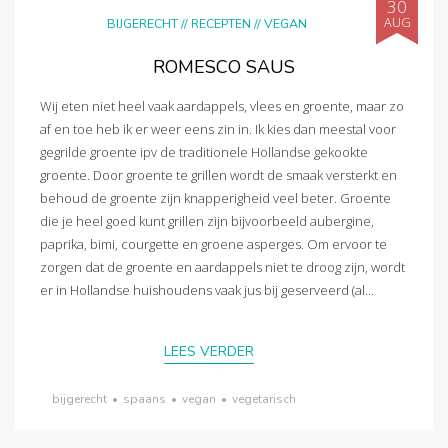
30
AUG
BIJGERECHT
//
RECEPTEN
//
VEGAN
ROMESCO SAUS
Wij eten niet heel vaak aardappels, vlees en groente, maar zo
af en toe heb ik er weer eens zin in. Ik kies dan meestal voor
gegrilde groente ipv de traditionele Hollandse gekookte
groente. Door groente te grillen wordt de smaak versterkt en
behoud de groente zijn knapperigheid veel beter. Groente
die je heel goed kunt grillen zijn bijvoorbeeld aubergine,
paprika, bimi, courgette en groene asperges. Om ervoor te
zorgen dat de groente en aardappels niet te droog zijn, wordt
er in Hollandse huishoudens vaak jus bij geserveerd (al...
LEES VERDER
bijgerecht
•
spaans
•
vegan
•
vegetarisch