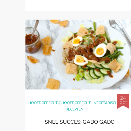
24
OCT
HOOFDGERECHT
//
HOOFDGERECHT - VEGETARISCH
//
RECEPTEN
SNEL SUCCES: GADO GADO