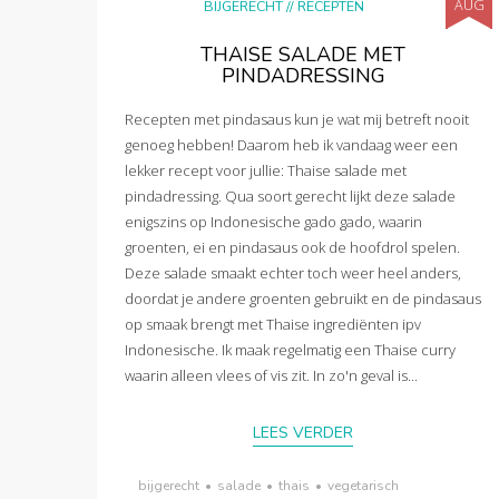
AUG
BIJGERECHT
//
RECEPTEN
THAISE SALADE MET
PINDADRESSING
Recepten met pindasaus kun je wat mij betreft nooit
genoeg hebben! Daarom heb ik vandaag weer een
lekker recept voor jullie: Thaise salade met
pindadressing. Qua soort gerecht lijkt deze salade
enigszins op Indonesische gado gado, waarin
groenten, ei en pindasaus ook de hoofdrol spelen.
Deze salade smaakt echter toch weer heel anders,
doordat je andere groenten gebruikt en de pindasaus
op smaak brengt met Thaise ingrediënten ipv
Indonesische. Ik maak regelmatig een Thaise curry
waarin alleen vlees of vis zit. In zo'n geval is...
LEES VERDER
bijgerecht
•
salade
•
thais
•
vegetarisch