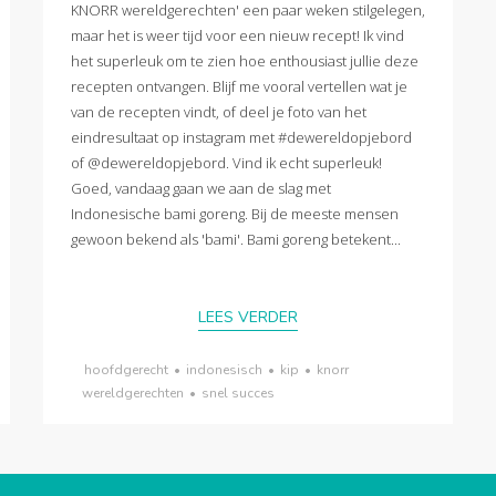
KNORR wereldgerechten' een paar weken stilgelegen,
maar het is weer tijd voor een nieuw recept! Ik vind
het superleuk om te zien hoe enthousiast jullie deze
recepten ontvangen. Blijf me vooral vertellen wat je
van de recepten vindt, of deel je foto van het
eindresultaat op instagram met #dewereldopjebord
of @dewereldopjebord. Vind ik echt superleuk!
Goed, vandaag gaan we aan de slag met
Indonesische bami goreng. Bij de meeste mensen
gewoon bekend als 'bami'. Bami goreng betekent...
LEES VERDER
hoofdgerecht
•
indonesisch
•
kip
•
knorr
wereldgerechten
•
snel succes