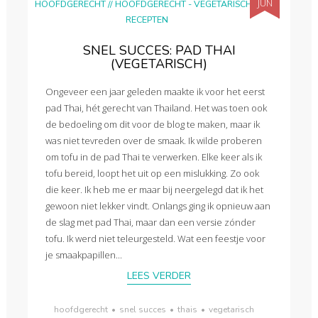
JUN
HOOFDGERECHT
//
HOOFDGERECHT - VEGETARISCH
//
RECEPTEN
SNEL SUCCES: PAD THAI
(VEGETARISCH)
Ongeveer een jaar geleden maakte ik voor het eerst
pad Thai, hét gerecht van Thailand. Het was toen ook
de bedoeling om dit voor de blog te maken, maar ik
was niet tevreden over de smaak. Ik wilde proberen
om tofu in de pad Thai te verwerken. Elke keer als ik
tofu bereid, loopt het uit op een mislukking. Zo ook
die keer. Ik heb me er maar bij neergelegd dat ik het
gewoon niet lekker vindt. Onlangs ging ik opnieuw aan
de slag met pad Thai, maar dan een versie zónder
tofu. Ik werd niet teleurgesteld. Wat een feestje voor
je smaakpapillen...
LEES VERDER
hoofdgerecht
•
snel succes
•
thais
•
vegetarisch