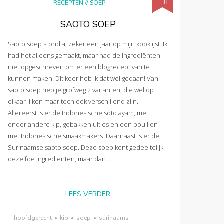
FEB
RECEPTEN
//
SOEP
SAOTO SOEP
Saoto soep stond al zeker een jaar op mijn kooklijst. Ik
had het al eens gemaakt, maar had de ingrediënten
niet opgeschreven om er een blogrecept van te
kunnen maken. Dit keer heb ik dat wel gedaan! Van
saoto soep heb je grofweg 2 varianten, die wel op
elkaar lijken maar toch ook verschillend zijn.
Allereerst is er de Indonesische soto ayam, met
onder andere kip, gebakken uitjes en een bouillon
met Indonesische smaakmakers. Daarnaast is er de
Surinaamse saoto soep. Deze soep kent gedeeltelijk
dezelfde ingrediënten, maar dan...
LEES VERDER
hoofdgerecht
•
kip
•
soep
•
surinaams