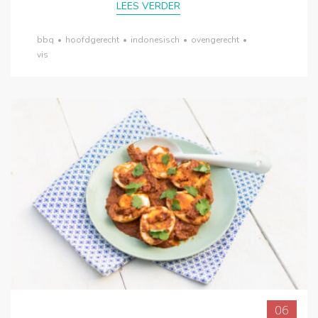
LEES VERDER
bbq
•
hoofdgerecht
•
indonesisch
•
ovengerecht
•
vis
06