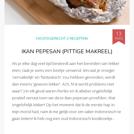
13
AUG
HOOFDGERECHT
//
RECEPTEN
IKAN PEPESAN (PITTIGE MAKREEL)
Als je elke dag veel tijd besteedt aan het bereiden van lekker
eten, raak je soms een beetje verwend. Iets wat je vroeger
'verrukkelijk' en 'fantastisch' zou hebben gevonden, wordt
dan ineens 'gewoon lekker'. Ach, first world problems niet
waar? ;) In elk geval waren Renko en ik allebei ongelofelijk
positief verrast toen we deze ikan pepesan proefden. Wat
ongelofelijk lekker! Op het moment dat ik de eerste hap in
mijn mond had, nam ik me gelijk voor om vaker Indonesisch te
gaan koken! Ik heb nog een oud Indonesisch kookboekje...