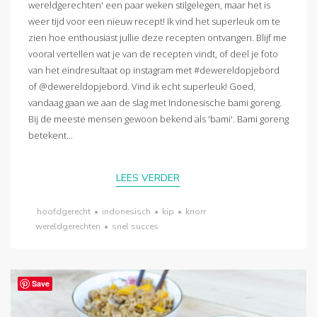
wereldgerechten' een paar weken stilgelegen, maar het is
weer tijd voor een nieuw recept! Ik vind het superleuk om te
zien hoe enthousiast jullie deze recepten ontvangen. Blijf me
vooral vertellen wat je van de recepten vindt, of deel je foto
van het eindresultaat op instagram met #dewereldopjebord
of @dewereldopjebord. Vind ik echt superleuk! Goed,
vandaag gaan we aan de slag met Indonesische bami goreng.
Bij de meeste mensen gewoon bekend als 'bami'. Bami goreng
betekent...
LEES VERDER
hoofdgerecht
•
indonesisch
•
kip
•
knorr
wereldgerechten
•
snel succes
Save