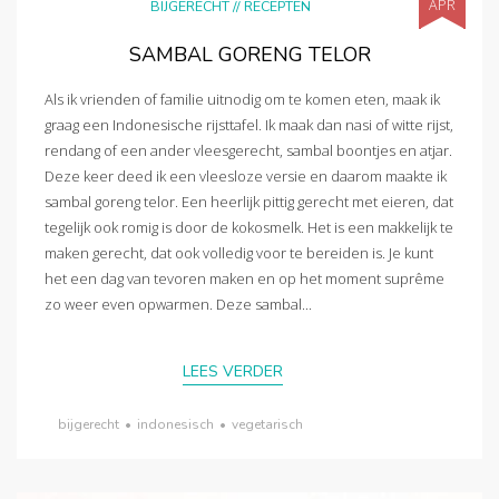
APR
BIJGERECHT
//
RECEPTEN
SAMBAL GORENG TELOR
Als ik vrienden of familie uitnodig om te komen eten, maak ik
graag een Indonesische rijsttafel. Ik maak dan nasi of witte rijst,
rendang of een ander vleesgerecht, sambal boontjes en atjar.
Deze keer deed ik een vleesloze versie en daarom maakte ik
sambal goreng telor. Een heerlijk pittig gerecht met eieren, dat
tegelijk ook romig is door de kokosmelk. Het is een makkelijk te
maken gerecht, dat ook volledig voor te bereiden is. Je kunt
het een dag van tevoren maken en op het moment suprême
zo weer even opwarmen. Deze sambal...
LEES VERDER
bijgerecht
•
indonesisch
•
vegetarisch