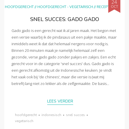
24
OCT
HOOFDGERECHT
//
HOOFDGERECHT - VEGETARISCH
//
RECEPTEN
SNEL SUCCES: GADO GADO
Gado gado is een gerecht wat ik al jaren maak. Het begon met
een versie waarbij ik de pindasaus uit een pakje maakte, maar
inmiddels weet ik dat dat helemaal nergens voor nodig is.
Binnen 20 minuten maak je namelijk helemaal zelf een
gezonde, verse gado gado zonder pakjes en zakjes. Een echt
gerecht voor in de categorie 'snel succes' dus. Gado gado is
een gerecht afkomstig uit de Indonesische keuken. Je vindt
het vaak ook bij 'de chinees', maar die versie is (wat mij
betreft) lang niet zo lekker als de zelfgemaakte. De basis...
LEES VERDER
hoofdgerecht
•
indonesisch
•
snel succes
•
vegetarisch