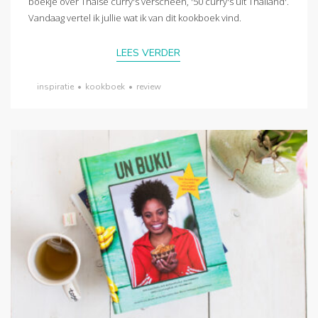
boekje over Thaise curry's verscheen, '50 curry's uit Thailand'.
Vandaag vertel ik jullie wat ik van dit kookboek vind.
LEES VERDER
inspiratie
•
kookboek
•
review