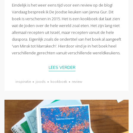
Eindelijk is het weer eens tijd voor een review op de blog!
Vandaag bespreek ik De Joodse keuken van Janna Gur. Dit
boek is verschenen in 2015. Het is een kookboek dat laat zien
wat de Joden over de hele wereld zoal eten. Het zijn lang niet
allemaal recepten uit Israël, maar recepten vanuit de hele
diaspora. Eigenlijk zoals de ondertitel van het boek al aangeeft
'van Minsk tot Marrakech'. Hierdoor vind je in het boek heel
verschillende gerechten vanuit verschillende wereldkeukens.
LEES VERDER
inspiratie
•
joods
•
kookboek
•
review