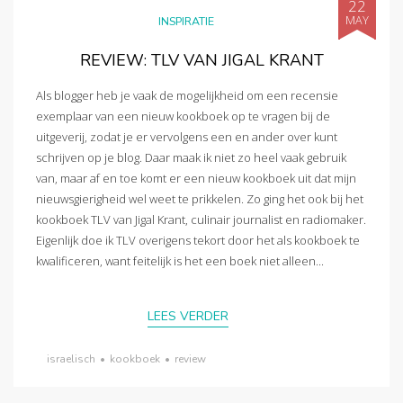
22
MAY
INSPIRATIE
REVIEW: TLV VAN JIGAL KRANT
Als blogger heb je vaak de mogelijkheid om een recensie
exemplaar van een nieuw kookboek op te vragen bij de
uitgeverij, zodat je er vervolgens een en ander over kunt
schrijven op je blog. Daar maak ik niet zo heel vaak gebruik
van, maar af en toe komt er een nieuw kookboek uit dat mijn
nieuwsgierigheid wel weet te prikkelen. Zo ging het ook bij het
kookboek TLV van Jigal Krant, culinair journalist en radiomaker.
Eigenlijk doe ik TLV overigens tekort door het als kookboek te
kwalificeren, want feitelijk is het een boek niet alleen...
LEES VERDER
israelisch
•
kookboek
•
review