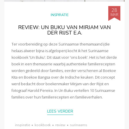
28
MAR
INSPIRATIE
REVIEW: UN BUKU VAN MIRJAM VAN
DER RIJST E.A.
Ter voorbereiding op deze Surinaamse themamaand (die
helaas alweer bijna is afgelopen) kocht ik het Surinaamse
kookboek 'Un Buku'. Dit staat voor 'ons boek'. Het is het derde
boek in een themaserie waarbij authentieke familierecepten
worden gedeeld door families, eerder verschenen al Boekoe
Kita en Boekoe Bangsa over de Indische keuken. Dit concept
werd bedacht door boekenmaker Mirjam van der Rijst en
fotograaf Harold Pereira. In Un Buku vertellen 10 Surinaamse
families over hun familierecepten en familieverhalen.
LEES VERDER
inspiratie
•
kookboek
•
review
•
surinaams