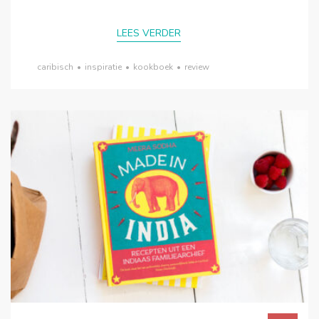
LEES VERDER
caribisch
•
inspiratie
•
kookboek
•
review