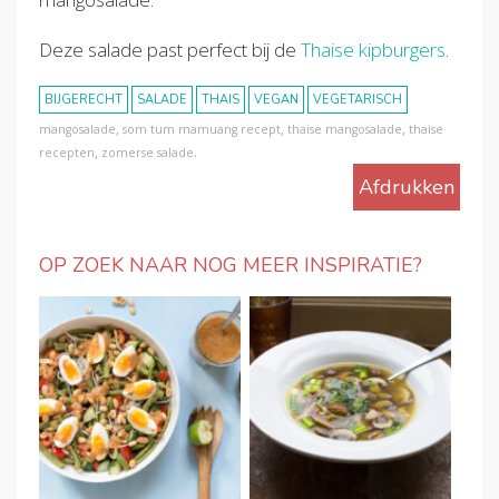
Deze salade past perfect bij de
Thaise kipburgers
.
BIJGERECHT
SALADE
THAIS
VEGAN
VEGETARISCH
,
,
,
mangosalade
som tum mamuang recept
thaise mangosalade
thaise
,
.
recepten
zomerse salade
Afdrukken
OP ZOEK NAAR NOG MEER INSPIRATIE?