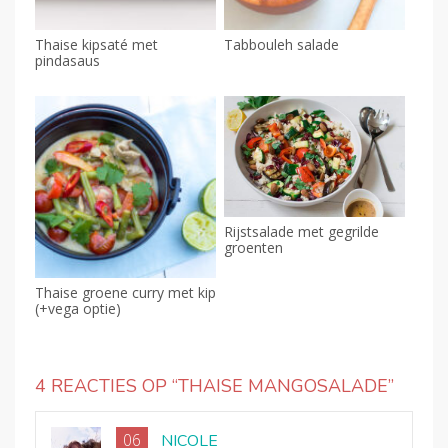
Thaise kipsaté met
Tabbouleh salade
pindasaus
Rijstsalade met gegrilde
groenten
Thaise groene curry met kip
(+vega optie)
4 REACTIES OP “
THAISE MANGOSALADE
”
06
NICOLE