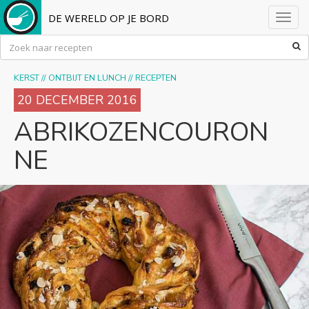
DE WERELD OP JE BORD
Toggl
navig
KERST
//
ONTBIJT EN LUNCH
//
RECEPTEN
20 DECEMBER 2016
ABRIKOZENCOURON
NE