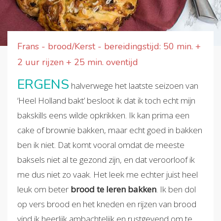
Frans - brood/Kerst - bereidingstijd: 50 min. +
2 uur rijzen + 25 min. oventijd
ERGENS
halverwege het laatste seizoen van
‘Heel Holland bakt’ besloot ik dat ik toch echt mijn
bakskills eens wilde opkrikken. Ik kan prima een
cake of brownie bakken, maar echt goed in bakken
ben ik niet. Dat komt vooral omdat de meeste
baksels niet al te gezond zijn, en dat veroorloof ik
me dus niet zo vaak. Het leek me echter juist heel
leuk om beter
brood te leren bakken
. Ik ben dol
op vers brood en het kneden en rijzen van brood
vind ik heerlijk ambachtelijk en rustgevend om te