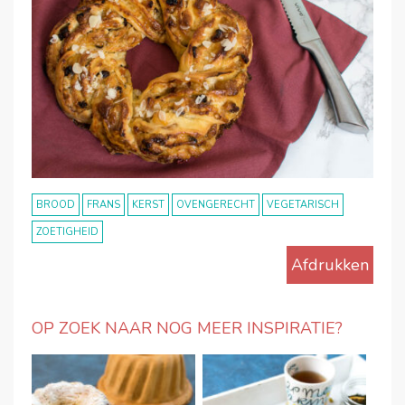
BROOD
FRANS
KERST
OVENGERECHT
VEGETARISCH
ZOETIGHEID
Afdrukken
OP ZOEK NAAR NOG MEER INSPIRATIE?