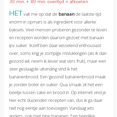
30 min. + 40 min. oventijd + afkoelen
HET
valt me op dat de
banaan
de laatste tijd
enorm in opmars is als ingrediënt voor allerlei
baksels. Veel mensen proberen gezonder te leven
en recepten worden daarom gezoet met banaan
ipv suiker. Ikzelf ben daar wisselend enthousiast
over, soms krijg je zompige mislukkingen (als ik dan
gezond wil, neem ik liever wat vers fruit), maar een
zeer geslaagde uitvinding vind ik het
bananenbrood. Een ‘gezond’ bananenbrood maak
je zonder boter en suiker. Qua smaak zit het een
beetje tussen cake en brood in. Op internet vind je
hier echt duizenden recepten van, dus ik ga daar
niet nog eentje aan toevoegen. Vandaag iets
anders, ook met rijpe bananen. Een heerlijke