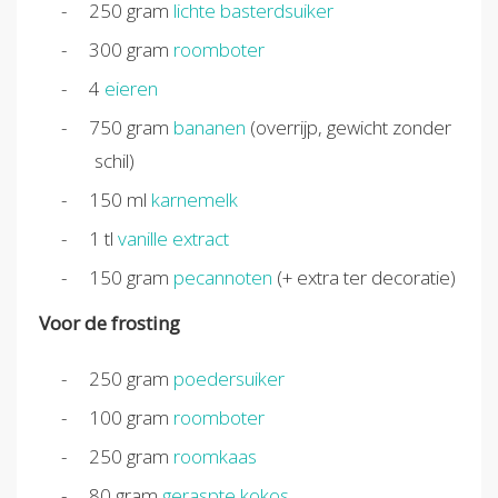
250
gram
lichte basterdsuiker
300
gram
roomboter
4
eieren
750
gram
bananen
(overrijp, gewicht zonder
schil)
150
ml
karnemelk
1
tl
vanille extract
150
gram
pecannoten
(+ extra ter decoratie)
Voor de frosting
250
gram
poedersuiker
100
gram
roomboter
250
gram
roomkaas
80
gram
geraspte kokos