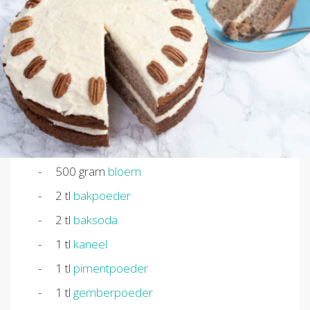
500
gram
bloem
2
tl
bakpoeder
2
tl
baksoda
1
tl
kaneel
1
tl
pimentpoeder
1
tl
gemberpoeder