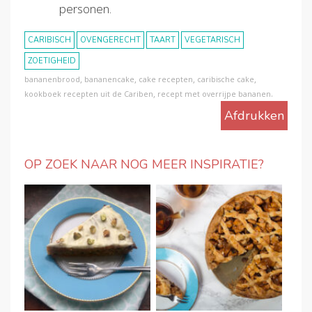
personen.
CARIBISCH
OVENGERECHT
TAART
VEGETARISCH
ZOETIGHEID
,
,
,
,
bananenbrood
bananencake
cake recepten
caribische cake
,
.
kookboek recepten uit de Cariben
recept met overrijpe bananen
Afdrukken
OP ZOEK NAAR NOG MEER INSPIRATIE?