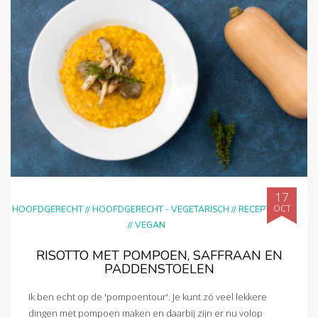
17
OCT
HOOFDGERECHT
//
HOOFDGERECHT - VEGETARISCH
//
RECEPTEN
//
VEGAN
RISOTTO MET POMPOEN, SAFFRAAN EN
PADDENSTOELEN
Ik ben echt op de 'pompoentour'. Je kunt zó veel lekkere
dingen met pompoen maken en daarbij zijn er nu volop