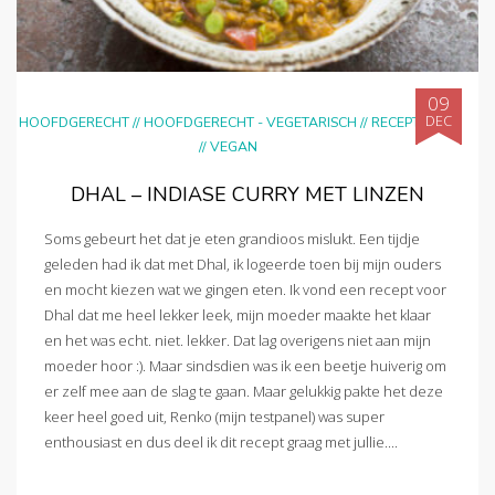
09
DEC
HOOFDGERECHT
//
HOOFDGERECHT - VEGETARISCH
//
RECEPTEN
//
VEGAN
DHAL – INDIASE CURRY MET LINZEN
Soms gebeurt het dat je eten grandioos mislukt. Een tijdje
geleden had ik dat met Dhal, ik logeerde toen bij mijn ouders
en mocht kiezen wat we gingen eten. Ik vond een recept voor
Dhal dat me heel lekker leek, mijn moeder maakte het klaar
en het was echt. niet. lekker. Dat lag overigens niet aan mijn
moeder hoor :). Maar sindsdien was ik een beetje huiverig om
er zelf mee aan de slag te gaan. Maar gelukkig pakte het deze
keer heel goed uit, Renko (mijn testpanel) was super
enthousiast en dus deel ik dit recept graag met jullie....