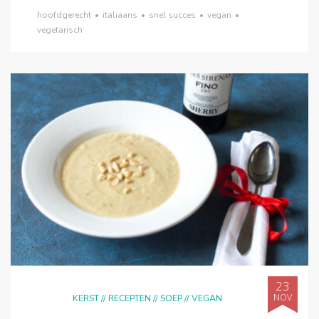
hoofdgerecht
•
italiaans
•
snel succes
•
vegan
•
vegetarisch
23
NOV
KERST
//
RECEPTEN
//
SOEP
//
VEGAN