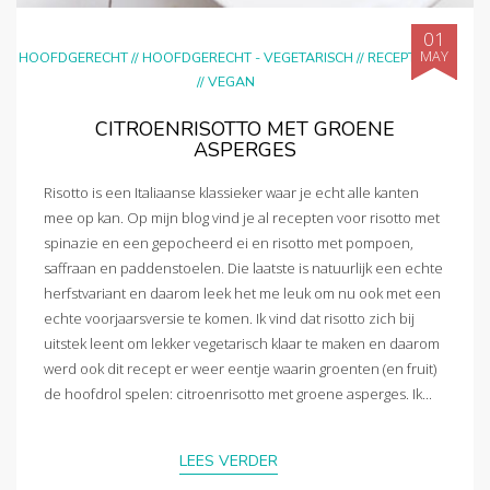
01
MAY
HOOFDGERECHT
//
HOOFDGERECHT - VEGETARISCH
//
RECEPTEN
//
VEGAN
CITROENRISOTTO MET GROENE
ASPERGES
Risotto is een Italiaanse klassieker waar je echt alle kanten
mee op kan. Op mijn blog vind je al recepten voor risotto met
spinazie en een gepocheerd ei en risotto met pompoen,
saffraan en paddenstoelen. Die laatste is natuurlijk een echte
herfstvariant en daarom leek het me leuk om nu ook met een
echte voorjaarsversie te komen. Ik vind dat risotto zich bij
uitstek leent om lekker vegetarisch klaar te maken en daarom
werd ook dit recept er weer eentje waarin groenten (en fruit)
de hoofdrol spelen: citroenrisotto met groene asperges. Ik...
LEES VERDER