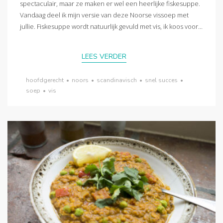
spectaculair, maar ze maken er wel een heerlijke fiskesuppe.
Vandaag deel ik mijn versie van deze Noorse vissoep met
jullie. Fiskesuppe wordt natuurlijk gevuld met vis, ik koos voor...
LEES VERDER
hoofdgerecht
•
noors
•
scandinavisch
•
snel succes
•
soep
•
vis