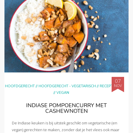
07
NOV
HOOFDGERECHT
//
HOOFDGERECHT - VEGETARISCH
//
RECEPTEN
//
VEGAN
INDIASE POMPOENCURRY MET
CASHEWNOTEN
De Indiase keuken is bij uitstek geschikt om vegetarische (en
vegan) gerechten te maken, zonder dat je het vlees ook maar