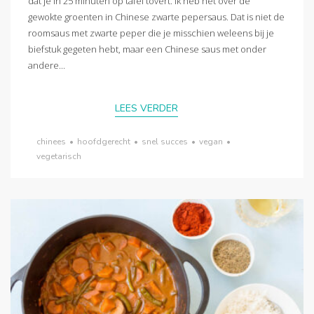
dat je in 25 minuten op tafel tovert. Ik heb het over de
gewokte groenten in Chinese zwarte pepersaus. Dat is niet de
roomsaus met zwarte peper die je misschien weleens bij je
biefstuk gegeten hebt, maar een Chinese saus met onder
andere...
LEES VERDER
chinees
•
hoofdgerecht
•
snel succes
•
vegan
•
vegetarisch