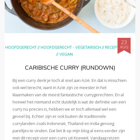
23
AUG
HOOFDGERECHT
//
HOOFDGERECHT - VEGETARISCH
//
RECEPTEN
//
VEGAN
CARIBISCHE CURRY (RUNDOWN)
Bij een curry denk je toch al snel aan Azië. En dat is misschien
ook wel terecht, want in Azië zijn ze meester in het
klaarmaken van de meest fantastische currygerechten. En al
hoewel het niemand echt duidelijk is wat de definitie van een
curry nu precies is, hebben we er toch allemaal wel een
gevoel bij. Echter zijn er ook buiten de traditionele
currylanden zoals Indonesië, Thailand en India genoeg
pareltjes te vinden. Dat liet ik op mijn blog al eens eerder zijn
met dit recept voor een curry uit Koeweit. Vandaag reizen