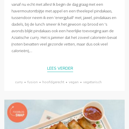
vanaf nu echt met alles! Ik begin de dag graag met een
havermoutontbijtje met appel en een theelepel pindakaas,
tussendoor neem ik een 'energyball' met, jawel, pindakaas en
dadels, bij de lunch smeer ik het gewoon op brood en 's
avonds blijkt pindakaas ook een heerlijke toevoeging aan de
Aziatische curry. Het is jammer dat het zoveel calorieën bevat
(noten bevatten veel gezonde vetten, maar dus ook veel
calorieën),...
LEES VERDER
curry
•
fusion
•
hoofdgerecht
•
vegan
•
vegetarisch