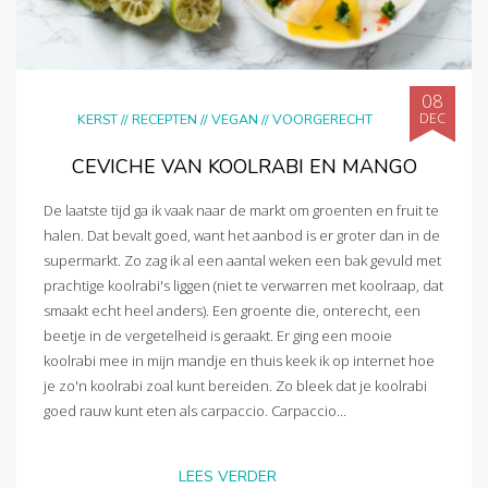
08
DEC
KERST
//
RECEPTEN
//
VEGAN
//
VOORGERECHT
CEVICHE VAN KOOLRABI EN MANGO
De laatste tijd ga ik vaak naar de markt om groenten en fruit te
halen. Dat bevalt goed, want het aanbod is er groter dan in de
supermarkt. Zo zag ik al een aantal weken een bak gevuld met
prachtige koolrabi's liggen (niet te verwarren met koolraap, dat
smaakt echt heel anders). Een groente die, onterecht, een
beetje in de vergetelheid is geraakt. Er ging een mooie
koolrabi mee in mijn mandje en thuis keek ik op internet hoe
je zo'n koolrabi zoal kunt bereiden. Zo bleek dat je koolrabi
goed rauw kunt eten als carpaccio. Carpaccio...
LEES VERDER