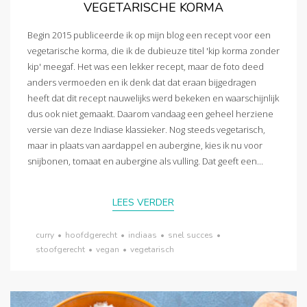
VEGETARISCHE KORMA
Begin 2015 publiceerde ik op mijn blog een recept voor een
vegetarische korma, die ik de dubieuze titel 'kip korma zonder
kip' meegaf. Het was een lekker recept, maar de foto deed
anders vermoeden en ik denk dat dat eraan bijgedragen
heeft dat dit recept nauwelijks werd bekeken en waarschijnlijk
dus ook niet gemaakt. Daarom vandaag een geheel herziene
versie van deze Indiase klassieker. Nog steeds vegetarisch,
maar in plaats van aardappel en aubergine, kies ik nu voor
snijbonen, tomaat en aubergine als vulling. Dat geeft een...
LEES VERDER
curry
•
hoofdgerecht
•
indiaas
•
snel succes
•
stoofgerecht
•
vegan
•
vegetarisch