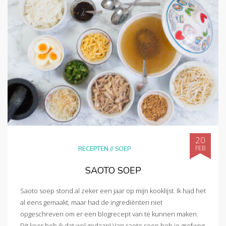
20
FEB
RECEPTEN
//
SOEP
SAOTO SOEP
Saoto soep stond al zeker een jaar op mijn kooklijst. Ik had het
al eens gemaakt, maar had de ingrediënten niet
opgeschreven om er een blogrecept van te kunnen maken.
Dit keer heb ik dat wel gedaan! Van saoto soep heb je grofweg