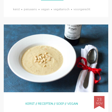
kerst
•
peruaans
•
vegan
•
vegetarisch
•
voorgerecht
23
NOV
KERST
//
RECEPTEN
//
SOEP
//
VEGAN