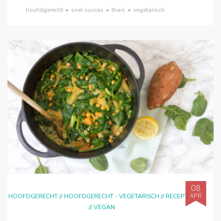
hoofdgerecht
•
snel succes
•
thais
•
vegetarisch
08
APR
HOOFDGERECHT
//
HOOFDGERECHT - VEGETARISCH
//
RECEPTEN
//
VEGAN