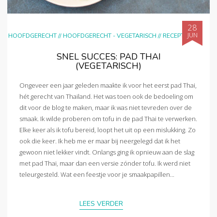
28
JUN
HOOFDGERECHT
//
HOOFDGERECHT - VEGETARISCH
//
RECEPTEN
SNEL SUCCES: PAD THAI
(VEGETARISCH)
Ongeveer een jaar geleden maakte ik voor het eerst pad Thai,
hét gerecht van Thailand. Het was toen ook de bedoeling om
dit voor de blog te maken, maar ik was niet tevreden over de
smaak. Ik wilde proberen om tofu in de pad Thai te verwerken.
Elke keer als ik tofu bereid, loopt het uit op een mislukking. Zo
ook die keer. Ik heb me er maar bij neergelegd dat ik het
gewoon niet lekker vindt. Onlangs ging ik opnieuw aan de slag
met pad Thai, maar dan een versie zónder tofu. Ik werd niet
teleurgesteld. Wat een feestje voor je smaakpapillen...
LEES VERDER