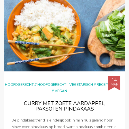
14
MAR
HOOFDGERECHT
//
HOOFDGERECHT - VEGETARISCH
//
RECEPTEN
//
VEGAN
CURRY MET ZOETE AARDAPPEL,
PAKSOI EN PINDAKAAS
De pindakaas trend is eindelijk ook in mijn huis geland hoor.
Move over pindakaas op brood, want pindakaas combineer je