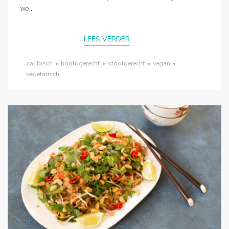
we...
LEES VERDER
caribisch
•
hoofdgerecht
•
stoofgerecht
•
vegan
•
vegetarisch