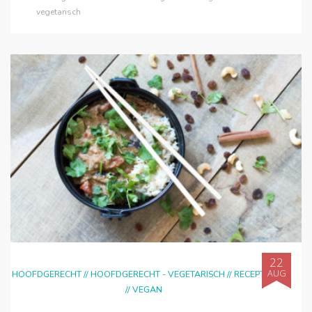
vegetarisch
22
AUG
HOOFDGERECHT
//
HOOFDGERECHT - VEGETARISCH
//
RECEPTEN
//
VEGAN