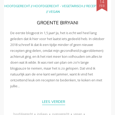
14
FEB
HOOFDGERECHT
//
HOOFDGERECHT - VEGETARISCH
//
RECEPTEN
//
VEGAN
GROENTE BIRYANI
De eerste blogpost in 1,5 jaar! Ja, het is echt wel heel lang
geleden dat ik hier voor het laatst iets gedeeld heb. In oktober
2018 schreef ik dat ik een tijdje minder of geen nieuwe
recepten ging delen, omdat mijn gezondheid (rugproblemen)
achteruit ging, en ik het niet meer kon volhouden om alles te
doen wat ik wilde. Ik was niet van plan om zo'n lange
blogpauze te nemen, maar het is zo gelopen. Dat vind ik
natuurlijk aan de ene kant wel jammer, want ik vind het
ontzettend leuk om recepten te bedenken, te koken en met
jullie...
LEES VERDER
hoofdgerecht
•
indiaas
•
ovengerecht
•
vegan
•