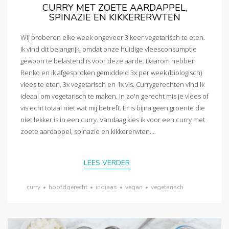
CURRY MET ZOETE AARDAPPEL,
SPINAZIE EN KIKKERERWTEN
Wij proberen elke week ongeveer 3 keer vegetarisch te eten.
Ik vind dit belangrijk, omdat onze huidige vleesconsumptie
gewoon te belastend is voor deze aarde. Daarom hebben
Renko en ik afgesproken gemiddeld 3x per week (biologisch)
vlees te eten, 3x vegetarisch en 1x vis. Currygerechten vind ik
ideaal om vegetarisch te maken. In zo'n gerecht mis je vlees of
vis echt totaal niet wat mij betreft. Er is bijna geen groente die
niet lekker is in een curry. Vandaag kies ik voor een curry met
zoete aardappel, spinazie en kikkererwten....
LEES VERDER
curry
•
hoofdgerecht
•
indiaas
•
vegan
•
vegetarisch