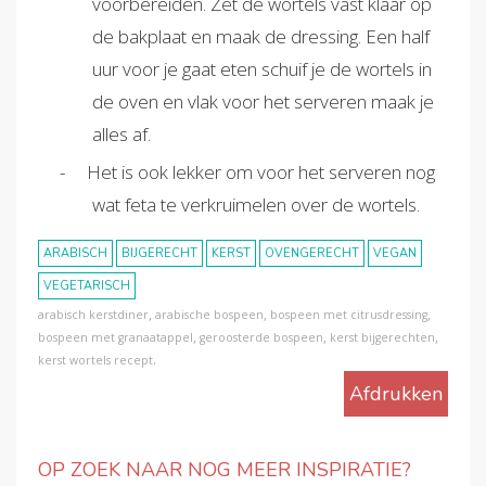
voorbereiden. Zet de wortels vast klaar op
de bakplaat en maak de dressing. Een half
uur voor je gaat eten schuif je de wortels in
de oven en vlak voor het serveren maak je
alles af.
Het is ook lekker om voor het serveren nog
wat feta te verkruimelen over de wortels.
ARABISCH
BIJGERECHT
KERST
OVENGERECHT
VEGAN
VEGETARISCH
,
,
,
arabisch kerstdiner
arabische bospeen
bospeen met citrusdressing
,
,
,
bospeen met granaatappel
geroosterde bospeen
kerst bijgerechten
.
kerst wortels recept
Afdrukken
OP ZOEK NAAR NOG MEER INSPIRATIE?