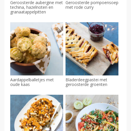
Geroosterde aubergine met
Geroosterde pompoensoep
techina, hazelnoten en
met rode curry
granaatappelpitten
Aardappelballetjes met
Bladerdeegpastei met
oude kaas
geroosterde groenten