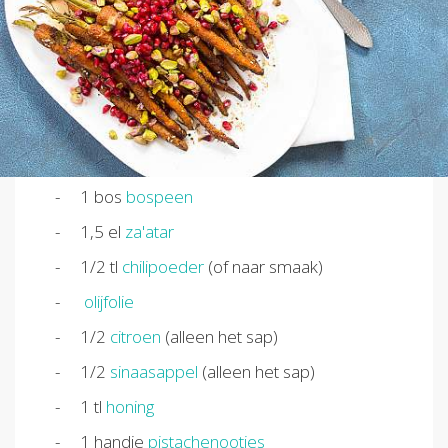
1
bos
bospeen
1,5
el
za'atar
1/2
tl
chilipoeder
(of naar smaak)
olijfolie
1/2
citroen
(alleen het sap)
1/2
sinaasappel
(alleen het sap)
1
tl
honing
1
handje
pistachenootjes