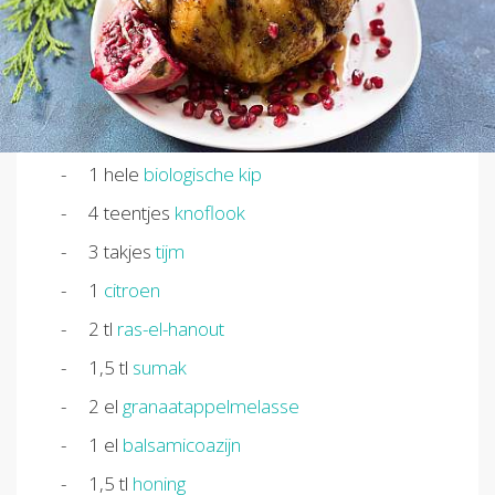
1
hele
biologische kip
4
teentjes
knoflook
3
takjes
tijm
1
citroen
2
tl
ras-el-hanout
1,5
tl
sumak
2
el
granaatappelmelasse
1
el
balsamicoazijn
1,5
tl
honing