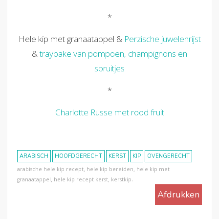
*
Hele kip met granaatappel &
Perzische juwelenrijst
&
traybake van pompoen, champignons en
spruitjes
*
Charlotte Russe met rood fruit
ARABISCH
HOOFDGERECHT
KERST
KIP
OVENGERECHT
,
,
arabische hele kip recept
hele kip bereiden
hele kip met
,
,
.
granaatappel
hele kip recept kerst
kerstkip
Afdrukken