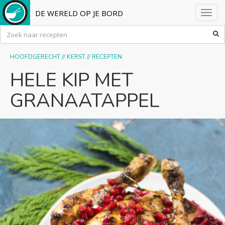
DE WERELD OP JE BORD
Toggl
navig
HOOFDGERECHT
//
KERST
//
RECEPTEN
HELE KIP MET
GRANAATAPPEL