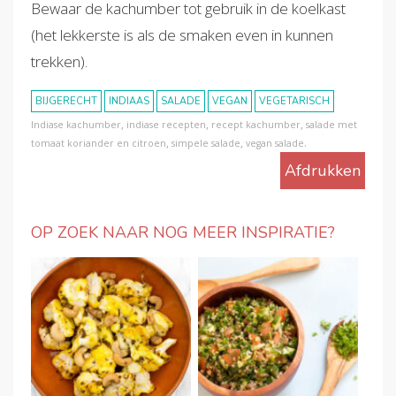
Bewaar de kachumber tot gebruik in de koelkast
(het lekkerste is als de smaken even in kunnen
trekken).
BIJGERECHT
INDIAAS
SALADE
VEGAN
VEGETARISCH
,
,
,
Indiase kachumber
indiase recepten
recept kachumber
salade met
,
,
.
tomaat koriander en citroen
simpele salade
vegan salade
Afdrukken
OP ZOEK NAAR NOG MEER INSPIRATIE?