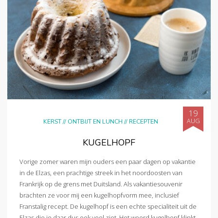
19
AUG
KERST
//
ONTBIJT EN LUNCH
//
RECEPTEN
KUGELHOPF
Vorige zomer waren mijn ouders een paar dagen op vakantie
in de Elzas, een prachtige streek in het noordoosten van
Frankrijk op de grens met Duitsland. Als vakantiesouvenir
brachten ze voor mij een kugelhopfvorm mee, inclusief
Franstalig recept. De kugelhopf is een echte specialiteit uit de
Elzas die je daar dus ook veel ziet. Het woord kugelhopf klinkt