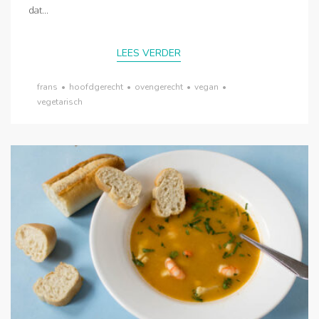
dat...
LEES VERDER
frans
•
hoofdgerecht
•
ovengerecht
•
vegan
•
vegetarisch