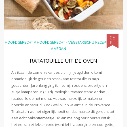
05
JUL
HOOFDGERECHT
//
HOOFDGERECHT - VEGETARISCH
//
RECEPTEN
//
VEGAN
RATATOUILLE UIT DE OVEN
Als ik aan de zomervakanties uit mijn jeugd denk, komt
onmiddellijk de geur en smaak van ratatouille in mijn
gedachten. Jarenlang ging ik met mijn ouders, broertje en
zusje kamperen in (Zuid)Frankrijk. Steevast stond er dan
ratatouille op het menu. Het was makkelijk te maken en
hoorde er natuurlijk ook wel bij op vakantie in de Provence.
Thuis aten we het eigenlijk nooit en dat maakte dit gerecht tot
een echt 'vakantiemaaltje'. Ik kan me nog herinneren dat ik
het eerst niet lekker vond (want iehh aubergine en courgette,