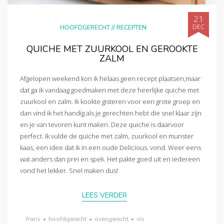
21
DEC
HOOFDGERECHT
//
RECEPTEN
QUICHE MET ZUURKOOL EN GEROOKTE
ZALM
Afgelopen weekend kon ik helaas geen recept plaatsen,maar
dat ga ik vandaag goedmaken met deze heerlijke quiche met
zuurkool en zalm. Ik kookte gisteren voor een grote groep en
dan vind ik het handig als je gerechten hebt die snel klaar zijn
en je van tevoren kunt maken. Deze quiche is daarvoor
perfect. Ik vulde de quiche met zalm, zuurkool en munster
kaas, een idee dat ik in een oude Delicious. vond. Weer eens
wat anders dan prei en spek. Het pakte goed uit en iedereen
vond het lekker. Snel maken dus!
LEES VERDER
frans
•
hoofdgerecht
•
ovengerecht
•
vis