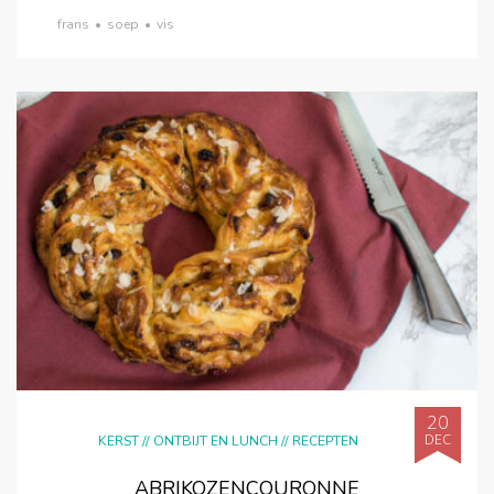
frans
•
soep
•
vis
20
DEC
KERST
//
ONTBIJT EN LUNCH
//
RECEPTEN
ABRIKOZENCOURONNE