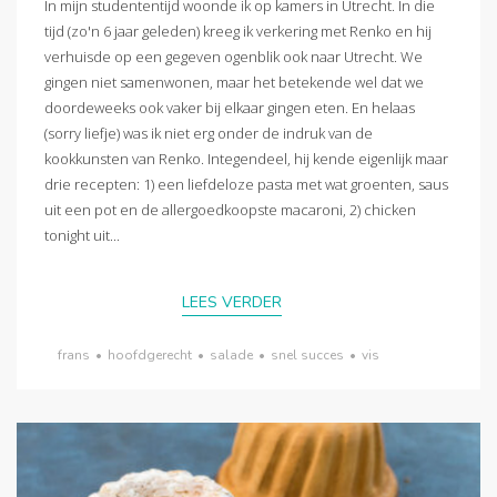
In mijn studententijd woonde ik op kamers in Utrecht. In die
tijd (zo'n 6 jaar geleden) kreeg ik verkering met Renko en hij
verhuisde op een gegeven ogenblik ook naar Utrecht. We
gingen niet samenwonen, maar het betekende wel dat we
doordeweeks ook vaker bij elkaar gingen eten. En helaas
(sorry liefje) was ik niet erg onder de indruk van de
kookkunsten van Renko. Integendeel, hij kende eigenlijk maar
drie recepten: 1) een liefdeloze pasta met wat groenten, saus
uit een pot en de allergoedkoopste macaroni, 2) chicken
tonight uit...
LEES VERDER
frans
•
hoofdgerecht
•
salade
•
snel succes
•
vis