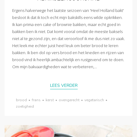
Ergens halverwege het laatste seizoen van 'Heel Holland bakt'
besloot ik dat ik toch echt mijn bakskills eens wilde opkrikken.
Ik kan prima een cake of brownie bakken, maar echt goed in
bakken ben ik niet. Dat komt vooral omdat de meeste baksels
niet al te gezond zijn, en dat veroorloof ik me dus niet zo vaak.
Het leek me echter juist heel leuk om beter brood te leren
bakken. Ik ben dol op vers brood en het kneden en rijzen van
brood vind ik heerlijk ambachtelijk en rustgevend om te doen.
Om mijn bakvaardigheden wat te verbeteren,...
LEES VERDER
brood
•
frans
•
kerst
•
ovengerecht
•
vegetarisch
•
zoetigheid