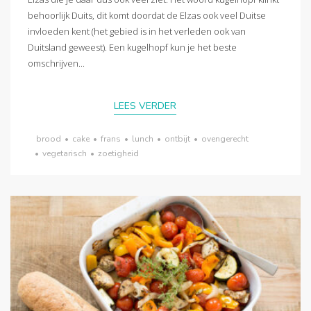
behoorlijk Duits, dit komt doordat de Elzas ook veel Duitse
invloeden kent (het gebied is in het verleden ook van
Duitsland geweest). Een kugelhopf kun je het beste
omschrijven...
LEES VERDER
brood
•
cake
•
frans
•
lunch
•
ontbijt
•
ovengerecht
•
vegetarisch
•
zoetigheid