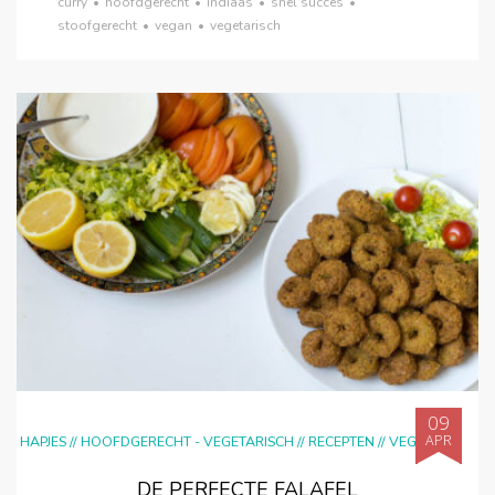
curry
•
hoofdgerecht
•
indiaas
•
snel succes
•
stoofgerecht
•
vegan
•
vegetarisch
09
APR
HAPJES
//
HOOFDGERECHT - VEGETARISCH
//
RECEPTEN
//
VEGAN
DE PERFECTE FALAFEL