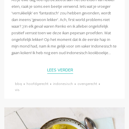
eten, raak je soms een beetje verwend. Iets wat je vroeger
'verrukkelijk' en 'fantastisch' zou hebben gevonden, wordt
dan ineens 'gewoon lekker'. Ach, first world problems niet
waar? ;) In elk geval waren Renko en ik allebei ongelofelijk
positief verrast toen we deze ikan pepesan proefden. Wat
ongelofelijk lekker! Op het moment dat ik de eerste hap in
mijn mond had, nam ik me gelijk voor om vaker Indonesisch te
gaan koken! Ik heb nog een oud Indonesisch kookboekje...
LEES VERDER
bbq
•
hoofdgerecht
•
indonesisch
•
ovengerecht
•
vis