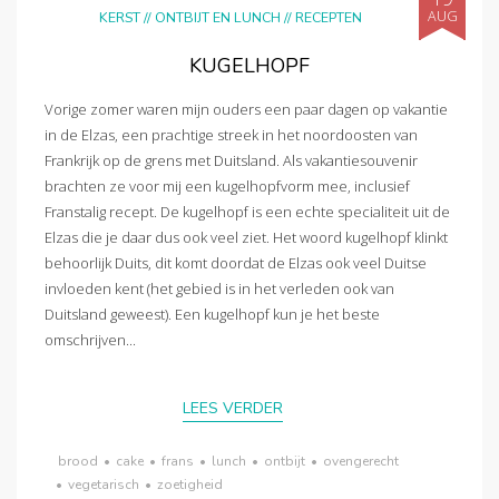
AUG
KERST
//
ONTBIJT EN LUNCH
//
RECEPTEN
KUGELHOPF
Vorige zomer waren mijn ouders een paar dagen op vakantie
in de Elzas, een prachtige streek in het noordoosten van
Frankrijk op de grens met Duitsland. Als vakantiesouvenir
brachten ze voor mij een kugelhopfvorm mee, inclusief
Franstalig recept. De kugelhopf is een echte specialiteit uit de
Elzas die je daar dus ook veel ziet. Het woord kugelhopf klinkt
behoorlijk Duits, dit komt doordat de Elzas ook veel Duitse
invloeden kent (het gebied is in het verleden ook van
Duitsland geweest). Een kugelhopf kun je het beste
omschrijven...
LEES VERDER
brood
•
cake
•
frans
•
lunch
•
ontbijt
•
ovengerecht
•
vegetarisch
•
zoetigheid