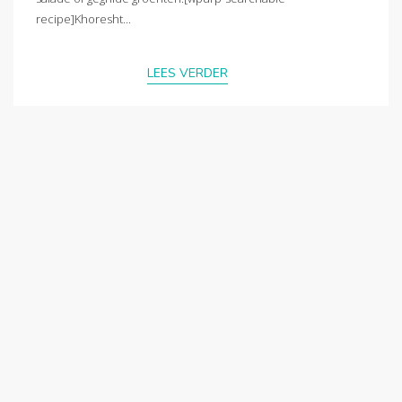
recipe]Khoresht...
LEES VERDER
hoofdgerecht
•
iraans
•
kip
•
stoofgerecht