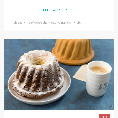
LEES VERDER
deens
•
hoofdgerecht
•
scandinavisch
•
vis
19