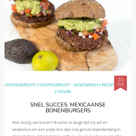
20
FEB
HOOFDGERECHT
//
HOOFDGERECHT - VEGETARISCH
//
RECEPTEN
//
VEGAN
SNEL SUCCES: MEXICAANSE
BONENBURGERS
Wat vind jij van bonen? Ik vond ze lange tijd vrij suf en
smakeloos en een potje kon dan ook gerust maandenlang in