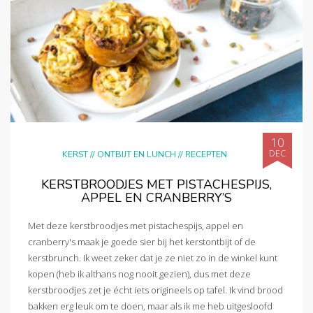
10
DEC
KERST
//
ONTBIJT EN LUNCH
//
RECEPTEN
KERSTBROODJES MET PISTACHESPIJS,
APPEL EN CRANBERRY’S
Met deze kerstbroodjes met pistachespijs, appel en
cranberry's maak je goede sier bij het kerstontbijt of de
kerstbrunch. Ik weet zeker dat je ze niet zo in de winkel kunt
kopen (heb ik althans nog nooit gezien), dus met deze
kerstbroodjes zet je écht iets origineels op tafel. Ik vind brood
bakken erg leuk om te doen, maar als ik me heb uitgesloofd