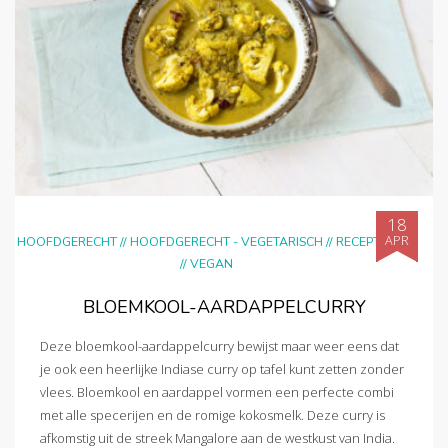
18
APR
HOOFDGERECHT
//
HOOFDGERECHT - VEGETARISCH
//
RECEPTEN
//
VEGAN
BLOEMKOOL-AARDAPPELCURRY
Deze bloemkool-aardappelcurry bewijst maar weer eens dat
je ook een heerlijke Indiase curry op tafel kunt zetten zonder
vlees. Bloemkool en aardappel vormen een perfecte combi
met alle specerijen en de romige kokosmelk. Deze curry is
afkomstig uit de streek Mangalore aan de westkust van India.