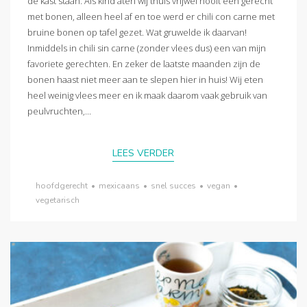
de kast staan. Als kind aten wij thuis vrijwel nooit een gerecht
met bonen, alleen heel af en toe werd er chili con carne met
bruine bonen op tafel gezet. Wat gruwelde ik daarvan!
Inmiddels in chili sin carne (zonder vlees dus) een van mijn
favoriete gerechten. En zeker de laatste maanden zijn de
bonen haast niet meer aan te slepen hier in huis! Wij eten
heel weinig vlees meer en ik maak daarom vaak gebruik van
peulvruchten,...
LEES VERDER
hoofdgerecht
•
mexicaans
•
snel succes
•
vegan
•
vegetarisch