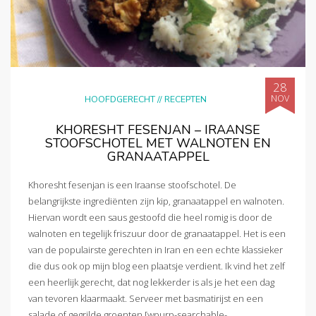
28
NOV
HOOFDGERECHT
//
RECEPTEN
KHORESHT FESENJAN – IRAANSE
STOOFSCHOTEL MET WALNOTEN EN
GRANAATAPPEL
Khoresht fesenjan is een Iraanse stoofschotel. De
belangrijkste ingrediënten zijn kip, granaatappel en walnoten.
Hiervan wordt een saus gestoofd die heel romig is door de
walnoten en tegelijk friszuur door de granaatappel. Het is een
van de populairste gerechten in Iran en een echte klassieker
die dus ook op mijn blog een plaatsje verdient. Ik vind het zelf
een heerlijk gerecht, dat nog lekkerder is als je het een dag
van tevoren klaarmaakt. Serveer met basmatirijst en een
salade of gegrilde groenten.[wpurp-searchable-