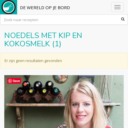
DE WERELD OP JE BORD
Toggl
navig
NOEDELS MET KIP EN
KOKOSMELK (1)
Er zijn geen resultaten gevonden
Save