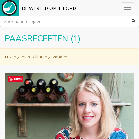
DE WERELD OP JE BORD
Toggl
navig
PAASRECEPTEN (1)
Er zijn geen resultaten gevonden
Save