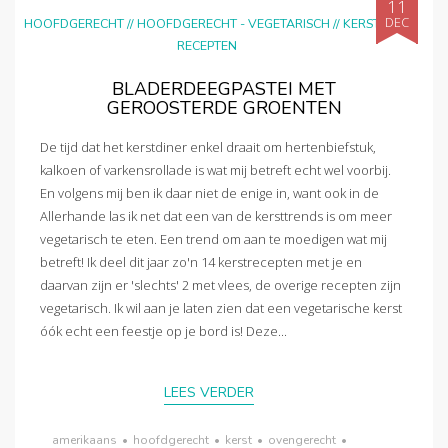
11
DEC
HOOFDGERECHT
//
HOOFDGERECHT - VEGETARISCH
//
KERST
//
RECEPTEN
BLADERDEEGPASTEI MET
GEROOSTERDE GROENTEN
De tijd dat het kerstdiner enkel draait om hertenbiefstuk,
kalkoen of varkensrollade is wat mij betreft echt wel voorbij.
En volgens mij ben ik daar niet de enige in, want ook in de
Allerhande las ik net dat een van de kersttrends is om meer
vegetarisch te eten. Een trend om aan te moedigen wat mij
betreft! Ik deel dit jaar zo'n 14 kerstrecepten met je en
daarvan zijn er 'slechts' 2 met vlees, de overige recepten zijn
vegetarisch. Ik wil aan je laten zien dat een vegetarische kerst
óók echt een feestje op je bord is! Deze...
LEES VERDER
amerikaans
•
hoofdgerecht
•
kerst
•
ovengerecht
•