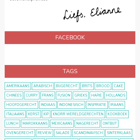
FACEBOOK
TAGS
AMERIKAANS
ARABISCH
BIJGERECHT
BRITS
BROOD
CAKE
CHINEES
CURRY
FRANS
FUSION
GRIEKS
HAPJE
HOLLANDS
HOOFDGERECHT
INDIAAS
INDONESISCH
INSPIRATIE
IRAANS
ITALIAANS
KERST
KIP
KNORR WERELDGERECHTEN
KOOKBOEK
LUNCH
MAROKKAANS
MEXICAANS
NAGERECHT
ONTBIJT
OVENGERECHT
REVIEW
SALADE
SCANDINAVISCH
SINTERKLAAS