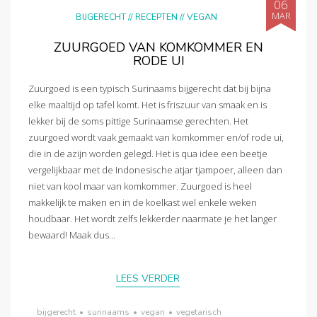
06
MAR
BIJGERECHT
//
RECEPTEN
//
VEGAN
ZUURGOED VAN KOMKOMMER EN
RODE UI
Zuurgoed is een typisch Surinaams bijgerecht dat bij bijna
elke maaltijd op tafel komt. Het is friszuur van smaak en is
lekker bij de soms pittige Surinaamse gerechten. Het
zuurgoed wordt vaak gemaakt van komkommer en/of rode ui,
die in de azijn worden gelegd. Het is qua idee een beetje
vergelijkbaar met de Indonesische atjar tjampoer, alleen dan
niet van kool maar van komkommer. Zuurgoed is heel
makkelijk te maken en in de koelkast wel enkele weken
houdbaar. Het wordt zelfs lekkerder naarmate je het langer
bewaard! Maak dus...
LEES VERDER
bijgerecht
•
surinaams
•
vegan
•
vegetarisch