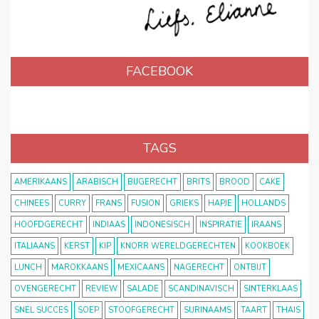
FACEBOOK
TAGS
AMERIKAANS
ARABISCH
BIJGERECHT
BRITS
BROOD
CAKE
CHINEES
CURRY
FRANS
FUSION
GRIEKS
HAPJE
HOLLANDS
HOOFDGERECHT
INDIAAS
INDONESISCH
INSPIRATIE
IRAANS
ITALIAANS
KERST
KIP
KNORR WERELDGERECHTEN
KOOKBOEK
LUNCH
MAROKKAANS
MEXICAANS
NAGERECHT
ONTBIJT
OVENGERECHT
REVIEW
SALADE
SCANDINAVISCH
SINTERKLAAS
SNEL SUCCES
SOEP
STOOFGERECHT
SURINAAMS
TAART
THAIS