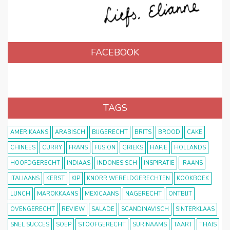
FACEBOOK
TAGS
AMERIKAANS
ARABISCH
BIJGERECHT
BRITS
BROOD
CAKE
CHINEES
CURRY
FRANS
FUSION
GRIEKS
HAPJE
HOLLANDS
HOOFDGERECHT
INDIAAS
INDONESISCH
INSPIRATIE
IRAANS
ITALIAANS
KERST
KIP
KNORR WERELDGERECHTEN
KOOKBOEK
LUNCH
MAROKKAANS
MEXICAANS
NAGERECHT
ONTBIJT
OVENGERECHT
REVIEW
SALADE
SCANDINAVISCH
SINTERKLAAS
SNEL SUCCES
SOEP
STOOFGERECHT
SURINAAMS
TAART
THAIS