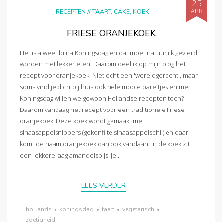
25
APR
RECEPTEN
//
TAART, CAKE, KOEK
FRIESE ORANJEKOEK
Het is alweer bijna Koningsdag en dat moet natuurlijk gevierd
worden met lekker eten! Daarom deel ik op mijn blog het
recept voor oranjekoek. Niet echt een 'wereldgerecht', maar
soms vind je dichtbij huis ook hele mooie pareltjes en met
Koningsdag willen we gewoon Hollandse recepten toch?
Daarom vandaag het recept voor een traditionele Friese
oranjekoek. Deze koek wordt gemaakt met
sinaasappelsnippers (gekonfijte sinaasappelschil) en daar
komt de naam oranjekoek dan ook vandaan. In de koek zit
een lekkere laag amandelspijs. Je...
LEES VERDER
hollands
•
koningsdag
•
taart
•
vegetarisch
•
zoetigheid