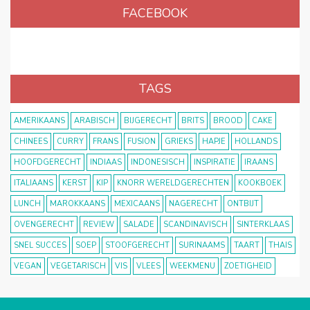
FACEBOOK
TAGS
AMERIKAANS
ARABISCH
BIJGERECHT
BRITS
BROOD
CAKE
CHINEES
CURRY
FRANS
FUSION
GRIEKS
HAPJE
HOLLANDS
HOOFDGERECHT
INDIAAS
INDONESISCH
INSPIRATIE
IRAANS
ITALIAANS
KERST
KIP
KNORR WERELDGERECHTEN
KOOKBOEK
LUNCH
MAROKKAANS
MEXICAANS
NAGERECHT
ONTBIJT
OVENGERECHT
REVIEW
SALADE
SCANDINAVISCH
SINTERKLAAS
SNEL SUCCES
SOEP
STOOFGERECHT
SURINAAMS
TAART
THAIS
VEGAN
VEGETARISCH
VIS
VLEES
WEEKMENU
ZOETIGHEID