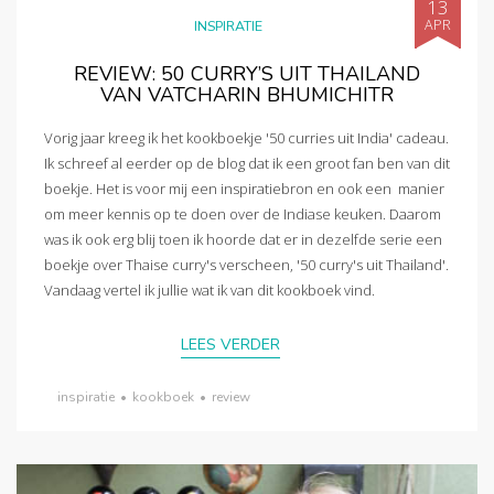
13
APR
INSPIRATIE
REVIEW: 50 CURRY’S UIT THAILAND
VAN VATCHARIN BHUMICHITR
Vorig jaar kreeg ik het kookboekje '50 curries uit India' cadeau.
Ik schreef al eerder op de blog dat ik een groot fan ben van dit
boekje. Het is voor mij een inspiratiebron en ook een manier
om meer kennis op te doen over de Indiase keuken. Daarom
was ik ook erg blij toen ik hoorde dat er in dezelfde serie een
boekje over Thaise curry's verscheen, '50 curry's uit Thailand'.
Vandaag vertel ik jullie wat ik van dit kookboek vind.
LEES VERDER
inspiratie
•
kookboek
•
review