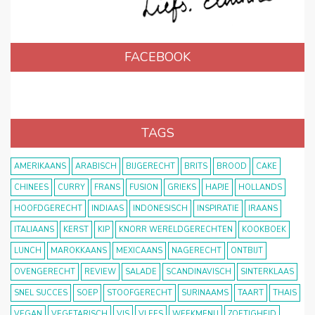
FACEBOOK
TAGS
AMERIKAANS
ARABISCH
BIJGERECHT
BRITS
BROOD
CAKE
CHINEES
CURRY
FRANS
FUSION
GRIEKS
HAPJE
HOLLANDS
HOOFDGERECHT
INDIAAS
INDONESISCH
INSPIRATIE
IRAANS
ITALIAANS
KERST
KIP
KNORR WERELDGERECHTEN
KOOKBOEK
LUNCH
MAROKKAANS
MEXICAANS
NAGERECHT
ONTBIJT
OVENGERECHT
REVIEW
SALADE
SCANDINAVISCH
SINTERKLAAS
SNEL SUCCES
SOEP
STOOFGERECHT
SURINAAMS
TAART
THAIS
VEGAN
VEGETARISCH
VIS
VLEES
WEEKMENU
ZOETIGHEID