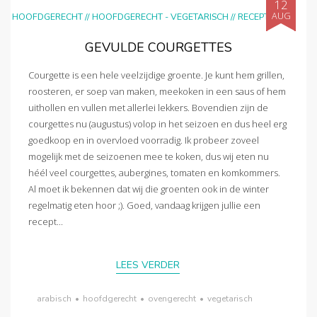
12
AUG
HOOFDGERECHT
//
HOOFDGERECHT - VEGETARISCH
//
RECEPTEN
GEVULDE COURGETTES
Courgette is een hele veelzijdige groente. Je kunt hem grillen,
roosteren, er soep van maken, meekoken in een saus of hem
uithollen en vullen met allerlei lekkers. Bovendien zijn de
courgettes nu (augustus) volop in het seizoen en dus heel erg
goedkoop en in overvloed voorradig. Ik probeer zoveel
mogelijk met de seizoenen mee te koken, dus wij eten nu
héél veel courgettes, aubergines, tomaten en komkommers.
Al moet ik bekennen dat wij die groenten ook in de winter
regelmatig eten hoor ;). Goed, vandaag krijgen jullie een
recept...
LEES VERDER
arabisch
•
hoofdgerecht
•
ovengerecht
•
vegetarisch