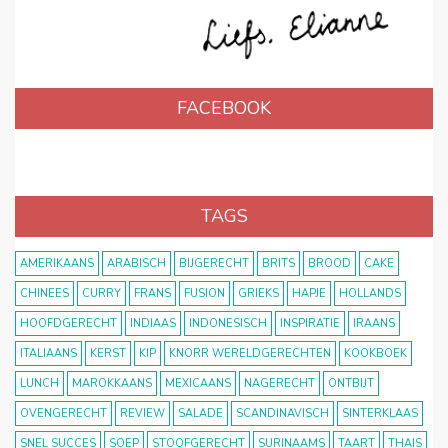
FACEBOOK
TAGS
AMERIKAANS
ARABISCH
BIJGERECHT
BRITS
BROOD
CAKE
CHINEES
CURRY
FRANS
FUSION
GRIEKS
HAPJE
HOLLANDS
HOOFDGERECHT
INDIAAS
INDONESISCH
INSPIRATIE
IRAANS
ITALIAANS
KERST
KIP
KNORR WERELDGERECHTEN
KOOKBOEK
LUNCH
MAROKKAANS
MEXICAANS
NAGERECHT
ONTBIJT
OVENGERECHT
REVIEW
SALADE
SCANDINAVISCH
SINTERKLAAS
SNEL SUCCES
SOEP
STOOFGERECHT
SURINAAMS
TAART
THAIS