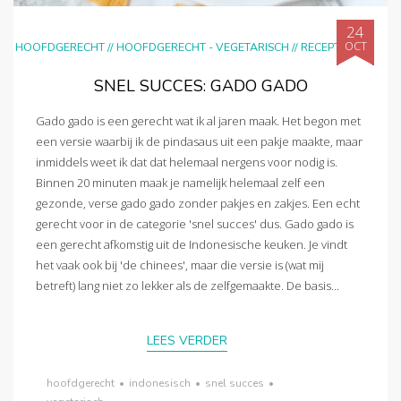
24
OCT
HOOFDGERECHT
//
HOOFDGERECHT - VEGETARISCH
//
RECEPTEN
SNEL SUCCES: GADO GADO
Gado gado is een gerecht wat ik al jaren maak. Het begon met
een versie waarbij ik de pindasaus uit een pakje maakte, maar
inmiddels weet ik dat dat helemaal nergens voor nodig is.
Binnen 20 minuten maak je namelijk helemaal zelf een
gezonde, verse gado gado zonder pakjes en zakjes. Een echt
gerecht voor in de categorie 'snel succes' dus. Gado gado is
een gerecht afkomstig uit de Indonesische keuken. Je vindt
het vaak ook bij 'de chinees', maar die versie is (wat mij
betreft) lang niet zo lekker als de zelfgemaakte. De basis...
LEES VERDER
hoofdgerecht
•
indonesisch
•
snel succes
•