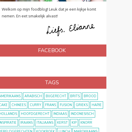
Welkom op mijn foodblog! Leuk dat je een kijkje komt
nemen. En eet smakelijk alvast!
FACEBOOK
TAGS
AMERIKAANS
ARABISCH
BIJGERECHT
BRITS
BROOD
CAKE
CHINEES
CURRY
FRANS
FUSION
GRIEKS
HAPJE
HOLLANDS
HOOFDGERECHT
INDIAAS
INDONESISCH
INSPIRATIE
IRAANS
ITALIAANS
KERST
KIP
KNORR
ERELDGERECHTEN
KOOKBOEK
LUNCH
MAROKKAANS