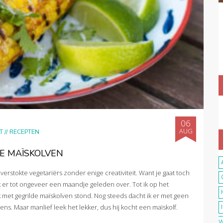
06
AUG
T
//
RECEPTEN
E MAÏSKOLVEN
 verstokte vegetariërs zonder enige creativiteit. Want je gaat toch
ik er tot ongeveer een maandje geleden over. Tot ik op het
k met gegrilde maïskolven stond. Nog steeds dacht ik er met geen
s. Maar manlief leek het lekker, dus hij kocht een maïskolf.
W