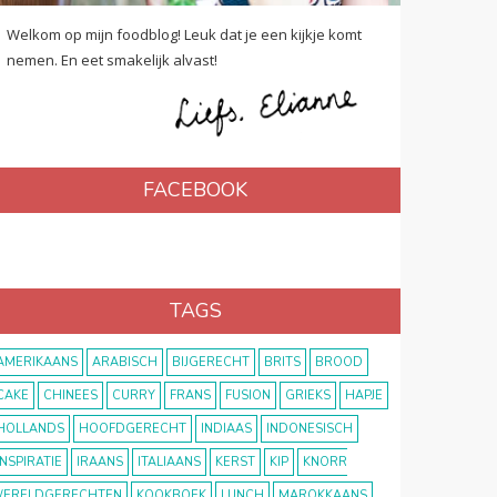
Welkom op mijn foodblog! Leuk dat je een kijkje komt
nemen. En eet smakelijk alvast!
FACEBOOK
TAGS
AMERIKAANS
ARABISCH
BIJGERECHT
BRITS
BROOD
CAKE
CHINEES
CURRY
FRANS
FUSION
GRIEKS
HAPJE
HOLLANDS
HOOFDGERECHT
INDIAAS
INDONESISCH
INSPIRATIE
IRAANS
ITALIAANS
KERST
KIP
KNORR
ERELDGERECHTEN
KOOKBOEK
LUNCH
MAROKKAANS