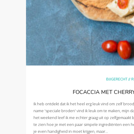
BIJGERECHT
//
R
FOCACCIA MET CHERRY
Ik heb ontdekt dat ik het heel erg leuk vind om zelf brood
name 'speciale broden' vind ik leuk om te maken, mijn dage
het weekend leef ik me echter graag uit op zelfgemaakt b
te zien hoe je met een paar simpele ingrediënten een hee
je even handigheid in moet krijgen, maar...